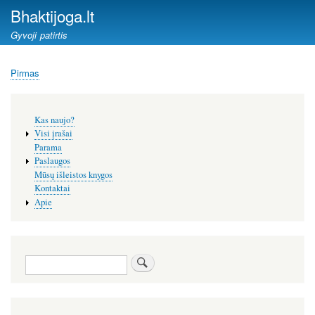
Pereiti
Bhaktijoga.lt
į
Gyvoji patirtis
pagrindinį
turinį
Pirmas
Kelias
Šoninis
Kas naujo?
meniu
Visi įrašai
Parama
Paslaugos
Mūsų išleistos knygos
Kontaktai
Apie
Paieška