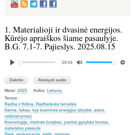
1. Materialioji ir dvasinė energijos.
Kūrėjo apraiškos šiame pasaulyje.
B.G. 7.1-7. Pajieslys. 2025.08.15
Audio
29:04
file
P
M
S
l
u
e
a
t
t
Metai
2025
Kalba
Lietuvių
y
e
t
Temos
i
Radha ir Krišna, Radharanės tarnaitės
n
Karma, laikas, trys kosminės energijos (dorybė, aistra,
g
neišmanymas)
s
Kosmologija, mistinės butybės, įvairios gyvybės formos,
materialus pasaulis
Siela, reinkarnacija, mirtis, gimimas