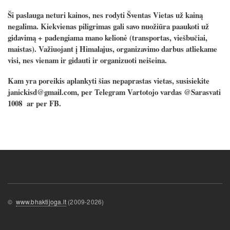
Ši paslauga neturi kainos, nes rodyti Šventas Vietas už kainą
negalima. Kiekvienas piligrimas gali savo nuožiūra paaukoti už
gidavimą + padengiama mano kelionė (transportas, viešbučiai,
maistas). Važiuojant į Himalajus, organizavimo darbus atliekame
visi, nes vienam ir gidauti ir organizuoti neišeina.
Kam yra poreikis aplankyti šias nepaprastas vietas, susisiekite
janickisd@gmail.com, per Telegram Vartotojo vardas @Sarasvati
1008 ar per FB.
©
www.bhaktijoga.lt
(2009-2026)