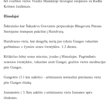
bet svarbios vietos Vradža Mandaloje tiesiogiai susijusios su Radha
Krišnos žaidimais.
Himalajai
Šukratalas-kur Šukadeva Gosvamis perpasakojo Bhagavata Purana.
Sustojame trumpam pakeliui į Haridvarą.
Haridvaras-vieta, kur daugybę metų jau vyksta Gangos vakarinis
garbinimas + žymios senos šventyklos. 1-2 dienos.
Rišikėšas-labai senas miestas, įvadas į Himalajus. Pagrindinės
senosios šventyklos, vakarinis arati Gangai, gražios vietos meditacijai
prie Gangos.
Gangotris (3.1 km aukštis) - artimiausia normaliai prieinama vieta
prie Gangos ištakų.
Jamunotris ( 3.3km aukštis )-artimiausia vieta Jamunos upės
ištakoms.