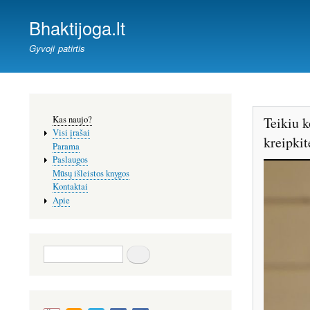
Bhaktijoga.lt
Gyvoji patirtis
Šoninis
Kas naujo?
Teikiu k
meniu
Visi įrašai
kreipki
Parama
Paslaugos
Mūsų išleistos knygos
Kontaktai
Apie
Paieška