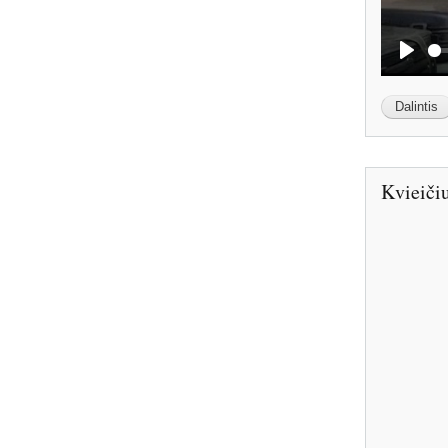
P
l
a
y
Kvieičiu