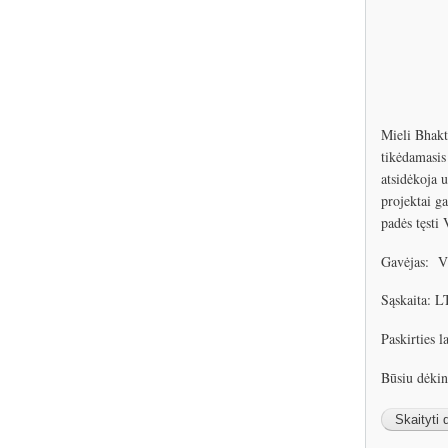
Mieli Bhakti
tikėdamasis
atsidėkoja 
projektai ga
padės tęsti
Gavėjas: V
Sąskaita:
Paskirties 
Būsiu dėki