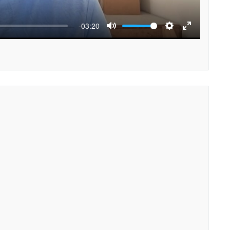
-03:20
M
S
E
u
e
n
t
t
t
e
t
e
i
r
n
f
g
u
s
l
l
s
c
r
e
e
n