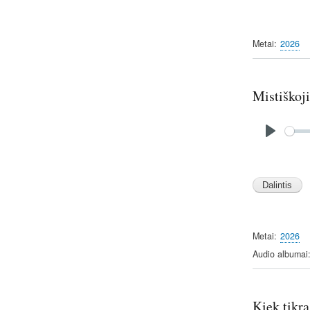
Metai
2026
Mistiškoji
Audio
file
P
l
Image
a
y
Metai
2026
Audio albumai
Kiek tikra