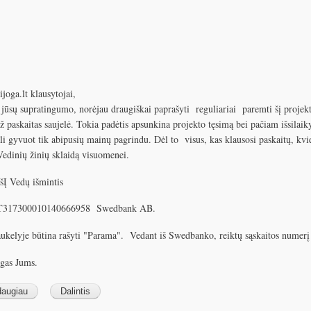
joga.lt klausytojai,
 jūsų supratingumo, norėjau draugiškai paprašyti reguliariai paremti šį projek
už paskaitas saujelė. Tokia padėtis apsunkina projekto tęsimą bei pačiam išsilai
li gyvuot tik abipusių mainų pagrindu. Dėl to visus, kas klausosi paskaitų, kvi
 Vedinių žinių sklaidą visuomenei.
šĮ Vedų išmintis
 LT317300010140666958 Swedbank AB.
laukelyje būtina rašyti "Parama". Vedant iš Swedbanko, reiktų sąskaitos numerį
ngas Jums.