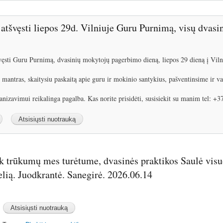
atšvęsti liepos 29d. Vilniuje Guru Purnimą, visų dvas
vęsti Guru Purnimą, dvasinių mokytojų pagerbimo dieną, liepos 29 dieną į Viln
mantras, skaitysiu paskaitą apie guru ir mokinio santykius, pašventinsime ir va
anizavimui reikalinga pagalba. Kas norite prisidėti, susisiekit su manim tel: 
ek trūkumų mes turėtume, dvasinės praktikos Saulė vis
elią. Juodkrantė. Sanegirė. 2026.06.14