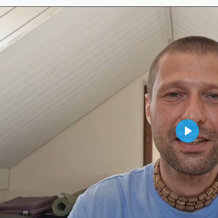
P
l
a
y