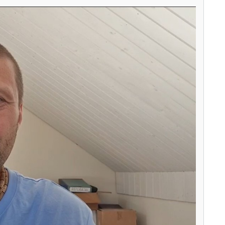
s
l
l
s
c
r
e
e
n