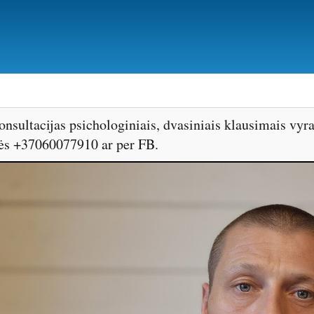
Pereiti
į
pagrindinį
turinį
onsultacijas psichologiniais, dvasiniais klausimais v
tės +37060077910 ar per FB.