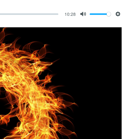
10:28
M
S
u
e
t
t
e
t
i
n
g
s