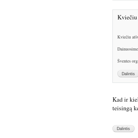
Kviečiu 
Image
Kviečiu atš
Dainuosime 
Šventes org
Kad ir ki
teisingą k
Image