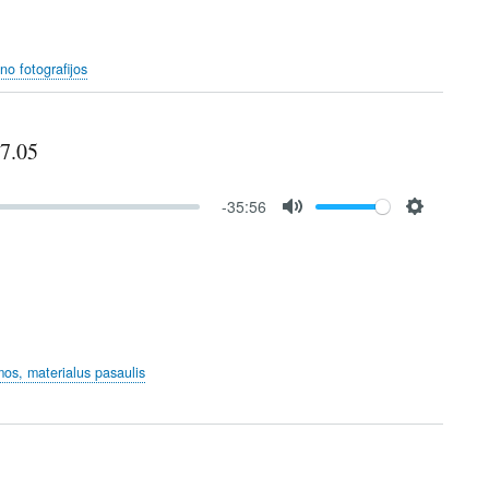
no fotografijos
07.05
-35:56
M
S
u
e
t
t
e
t
i
n
mos, materialus pasaulis
g
s