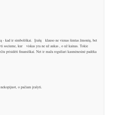
tą - kad ir simboliškai. Įrašų klauso ne vienas šimtas žmonių, bet
kyti sociume, kur viskas yra ne už aukas , o už kainas. Tokie
ečiu prisidėti finansiškai. Net ir maža reguliari kasmėnesinė padėka
 nekopijuot, o pačiam įrašyti.