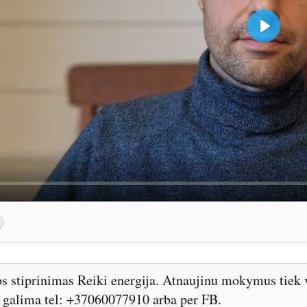
P
l
a
y
s stiprinimas Reiki energija. Atnaujinu mokymus tiek 
s galima tel: +37060077910 arba per FB.