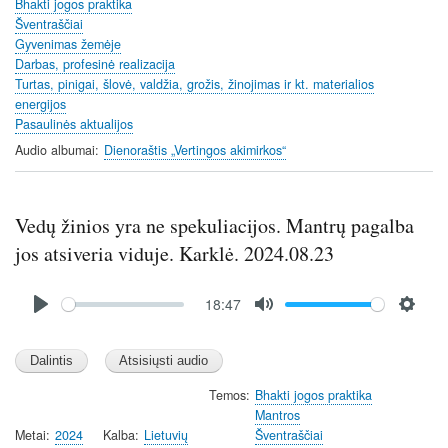
n
Bhakti jogos praktika
Šventraščiai
g
Gyvenimas žemėje
s
Darbas, profesinė realizacija
Turtas, pinigai, šlovė, valdžia, grožis, žinojimas ir kt. materialios
energijos
Pasaulinės aktualijos
Audio albumai
Dienoraštis „Vertingos akimirkos“
Vedų žinios yra ne spekuliacijos. Mantrų pagalba
jos atsiveria viduje. Karklė. 2024.08.23
Audio
18:47
file
P
M
S
l
u
e
a
t
t
y
e
t
Temos
Bhakti jogos praktika
Mantros
i
Metai
2024
Kalba
Lietuvių
Šventraščiai
n