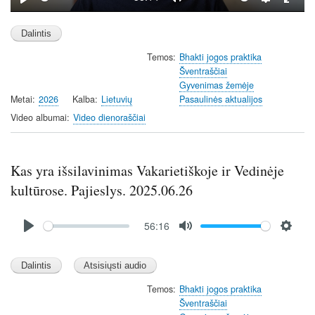
P
M
S
E
l
u
e
n
a
t
t
t
Temos
Bhakti jogos praktika
y
e
t
e
Šventraščiai
i
r
Gyvenimas žemėje
n
f
Metai
2026
Kalba
Lietuvių
Pasaulinės aktualijos
g
u
Video albumai
Video dienoraščiai
s
l
l
s
Kas yra išsilavinimas Vakarietiškoje ir Vedinėje
c
kultūrose. Pajieslys. 2025.06.26
r
e
Audio
e
56:16
file
n
P
M
S
l
u
e
a
t
t
y
e
t
Temos
Bhakti jogos praktika
Šventraščiai
i