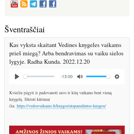
Šventraščiai
Kas vyksta skaitant Vedines knygeles vaikams
prieš miegą? Arba bendravimas su vaiku sielos
lygyje. Radha Kunda. 2022.12.20
Audio
-13:00
file
P
M
S
l
u
e
Kviečiu įsigyti ir padovanoti savo ir kitų vaikams bent vieną
a
t
t
knygelę. Išleisti kūriniai
y
e
t
čia:
https://vedosvaikams.lt/knygos/atspausdintos-knygos/
i
n
g
Image
s