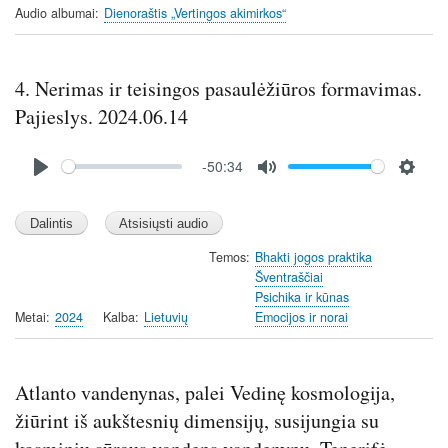
Audio albumai
Dienoraštis „Vertingos akimirkos“
g
s
4. Nerimas ir teisingos pasaulėžiūros formavimas.
Pajieslys. 2024.06.14
Audio
-50:34
file
P
M
S
l
u
e
a
t
t
y
e
t
Temos
Bhakti jogos praktika
Šventraščiai
i
Psichika ir kūnas
n
Metai
2024
Kalba
Lietuvių
Emocijos ir norai
g
s
Atlanto vandenynas, palei Vedinę kosmologija,
žiūrint iš aukštesnių dimensijų, susijungia su