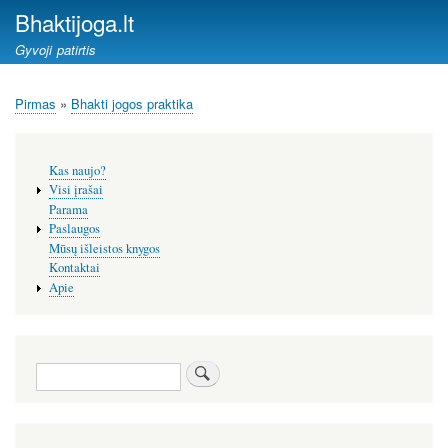
Pereiti
Bhaktijoga.lt
į
Gyvoji patirtis
pagrindinį
turinį
Pirmas
Bhakti jogos praktika
Kelias
Šoninis
Kas naujo?
meniu
Visi įrašai
Parama
Paslaugos
Mūsų išleistos knygos
Kontaktai
Apie
Paieška