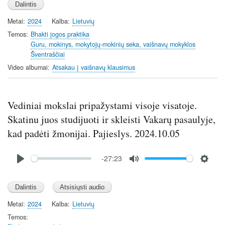
a
t
t
t
Metai
2024
Kalba
Lietuvių
y
e
t
e
i
r
Temos
Bhakti jogos praktika
Guru, mokinys, mokytojų-mokinių seka, vaišnavų mokyklos
n
f
Šventraščiai
g
u
Video albumai
Atsakau į vaišnavų klausimus
s
l
l
s
Vediniai mokslai pripažystami visoje visatoje.
c
r
Skatinu juos studijuoti ir skleisti Vakarų pasaulyje,
e
kad padėti žmonijai. Pajieslys. 2024.10.05
e
n
Audio
-27:23
file
P
M
S
l
u
e
a
t
t
y
e
t
Metai
2024
Kalba
Lietuvių
i
Temos