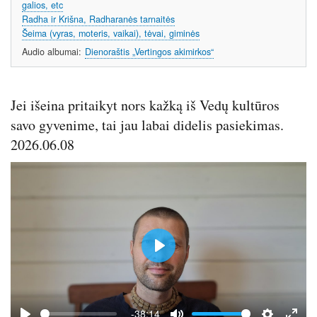
galios, etc
Radha ir Krišna, Radharanės tarnaitės
Šeima (vyras, moteris, vaikai), tėvai, giminės
Audio albumai
Dienoraštis „Vertingos akimirkos“
Jei išeina pritaikyt nors kažką iš Vedų kultūros
savo gyvenime, tai jau labai didelis pasiekimas.
2026.06.08
P
l
a
y
-38:14