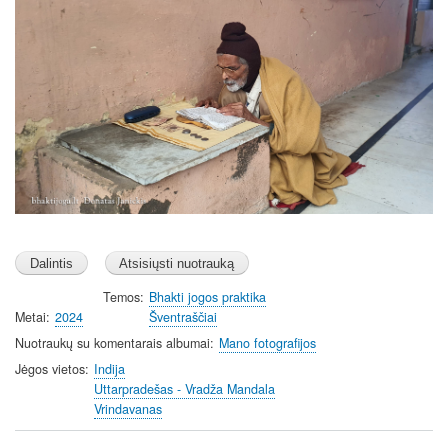
Temos
Bhakti jogos praktika
Metai
2024
Šventraščiai
Nuotraukų su komentarais albumai
Mano fotografijos
Jėgos vietos
Indija
Uttarpradešas - Vradža Mandala
Vrindavanas