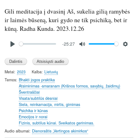
Gili meditacija į dvasinį Aš, sukelia gilią ramybės
ir laimės būseną, kuri gydo ne tik psichiką, bet ir
kūną. Radha Kunda. 2023.12.26
Audio
-25:27
file
P
M
S
l
u
e
a
t
t
y
e
t
Metai
2023
Kalba
Lietuvių
i
Temos
Bhakti jogos praktika
n
Atsiminimas -smaranam (Krišnos formos, savybių, žaidimų)
Šventraščiai
g
Visata/subtilūs dėsniai
s
Siela, reinkarnacija, mirtis, gimimas
Psichika ir kūnas
Emocijos ir norai
Fizinis, subtilus kūnai. Sveikatos gerinimas.
Audio albumai
Dienoraštis „Vertingos akimirkos“