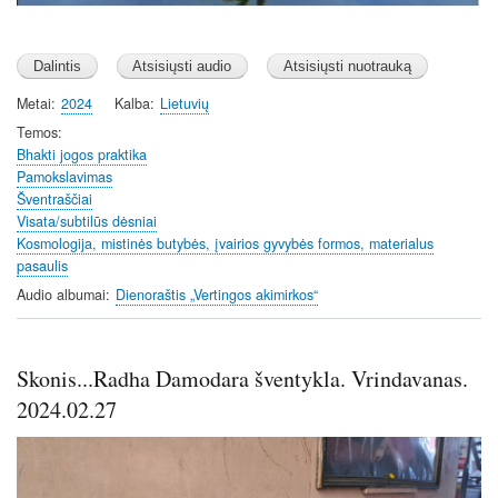
Metai
2024
Kalba
Lietuvių
Temos
Bhakti jogos praktika
Pamokslavimas
Šventraščiai
Visata/subtilūs dėsniai
Kosmologija, mistinės butybės, įvairios gyvybės formos, materialus
pasaulis
Audio albumai
Dienoraštis „Vertingos akimirkos“
Skonis...Radha Damodara šventykla. Vrindavanas.
2024.02.27
Image