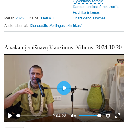
Gyvenimas žemėje
n
Darbas, profesinė realizacija
g
Psichika ir kūnas
s
Metai
2025
Kalba
Lietuvių
Charakterio savybės
Audio albumai
Dienoraštis „Vertingos akimirkos“
Atsakau į vaišnavų klausimus. Vilnius. 2024.10.20
P
l
a
y
-2:04:28
P
M
S
E
l
u
e
n