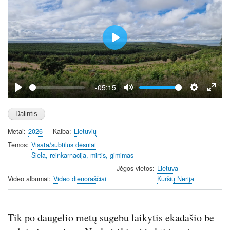
P
l
a
y
-05:15
P
M
S
E
l
u
e
n
a
t
t
t
Metai
2026
Kalba
Lietuvių
y
e
t
e
i
r
Temos
Visata/subtilūs dėsniai
Siela, reinkarnacija, mirtis, gimimas
n
f
g
u
Jėgos vietos
Lietuva
Video albumai
Video dienoraščiai
Kuršių Nerija
s
l
l
s
Tik po daugelio metų sugebu laikytis ekadašio be
c
r