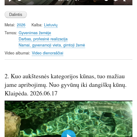
P
M
S
E
l
u
e
n
a
t
t
t
Metai
2026
Kalba
Lietuvių
y
e
t
e
i
r
Temos
Gyvenimas žemėje
Darbas, profesinė realizacija
n
f
Namai, gyvenamoji vieta, gimtoji žemė
g
u
Video albumai
Video dienoraščiai
s
l
l
s
2. Kuo aukštesnės kategorijos kūnas, tuo mažiau
c
r
jame apribojimų. Nuo gyvūnų iki dangiškų kūnų.
e
Klaipėda. 2026.06.17
e
n