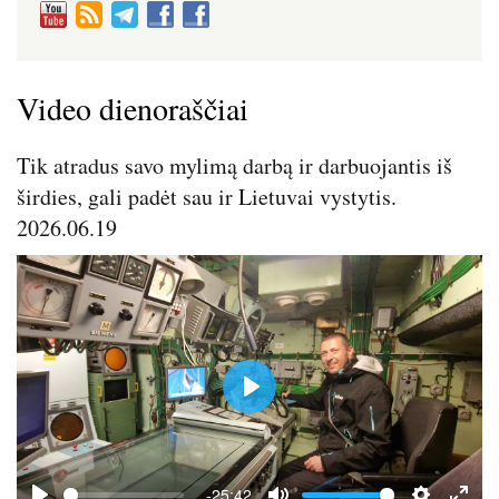
Video dienoraščiai
Tik atradus savo mylimą darbą ir darbuojantis iš
širdies, gali padėt sau ir Lietuvai vystytis.
2026.06.19
P
l
a
y
-25:42