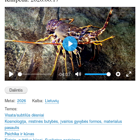
P
l
a
y
-04:07
P
M
S
E
l
u
e
n
a
t
t
t
Metai
2026
Kalba
Lietuvių
y
e
t
e
i
r
Temos
Visata/subtilūs dėsniai
n
f
Kosmologija, mistinės butybės, įvairios gyvybės formos, materialus
g
u
pasaulis
s
l
Psichika ir kūnas
l