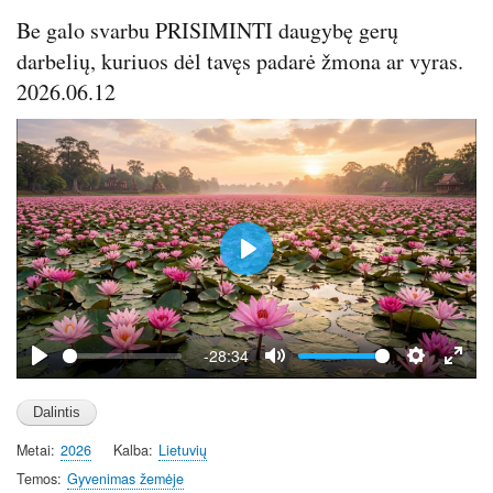
s
Be galo svarbu PRISIMINTI daugybę gerų
c
darbelių, kuriuos dėl tavęs padarė žmona ar vyras.
r
2026.06.12
e
e
n
P
l
a
y
-28:34
P
M
S
E
l
u
e
n
a
t
t
t
Metai
2026
Kalba
Lietuvių
y
e
t
e
i
r
Temos
Gyvenimas žemėje