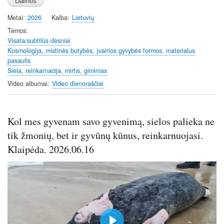
a
t
t
t
Metai
2026
Kalba
Lietuvių
y
e
t
e
i
r
Temos
Visata/subtilūs dėsniai
n
f
Kosmologija, mistinės butybės, įvairios gyvybės formos, materialus
g
u
pasaulis
s
l
Siela, reinkarnacija, mirtis, gimimas
l
Video albumai
Video dienoraščiai
s
c
r
Kol mes gyvenam savo gyvenimą, sielos palieka ne
e
tik žmonių, bet ir gyvūnų kūnus, reinkarnuojasi.
e
n
Klaipėda. 2026.06.16