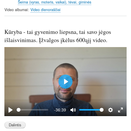
Šeima (vyras, moteris, vaikai), tėvai, giminės
n
f
g
u
Video albumai
Video dienoraščiai
s
l
l
s
Kūryba - tai gyvenimo liepsna, tai savo jėgos
c
išlaisvinimas. Įžvalgos įkėlus 600ąjį video.
r
e
e
n
P
l
a
y
-36:39
P
M
S
E
l
u
e
n
a
t
t
t