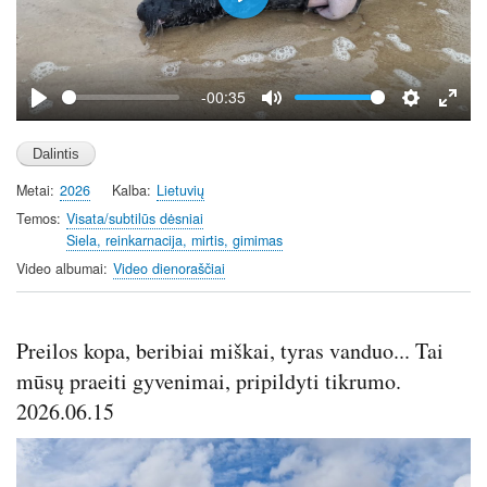
P
l
a
y
-00:35
P
M
S
E
l
u
e
n
a
t
t
t
Metai
2026
Kalba
Lietuvių
y
e
t
e
i
r
Temos
Visata/subtilūs dėsniai
Siela, reinkarnacija, mirtis, gimimas
n
f
g
u
Video albumai
Video dienoraščiai
s
l
l
s
Preilos kopa, beribiai miškai, tyras vanduo... Tai
c
mūsų praeiti gyvenimai, pripildyti tikrumo.
r
2026.06.15
e
e
n