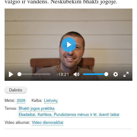
valgio ir vandens. Neskubėkim bhakti jogoje.
e
e
n
P
l
a
y
-19:21
P
M
S
E
l
u
e
n
a
t
t
t
Metai
2026
Kalba
Lietuvių
y
e
t
e
i
r
Temos
Bhakti jogos praktika
Ekadašiai, Kartikos, Purušotamos mėnuo ir kt. šventi laikai
n
f
g
u
Video albumai
Video dienoraščiai
s
l
l