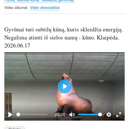
Fizinis, subtilus kūnai. Sveikatos gerinimas.
s
Video albumai
Video dienoraščiai
c
r
e
Gyvūnai turi subtilų kūną, kuris skleidžia energiją.
e
Negalima atimti iš sielos namų - kūno. Klaipėda.
n
2026.06.17
P
l
a
y
-05:26
P
M
S
E
l
u
e
n