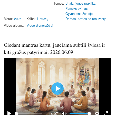
Temos
Bhakti jogos praktika
y
e
t
e
Pamokslavimas
i
r
Gyvenimas žemėje
n
f
Metai
2026
Kalba
Lietuvių
Darbas, profesinė realizacija
g
u
Video albumai
Video dienoraščiai
s
l
l
s
Giedant mantras kartu, jaučiama subtili šviesa ir
c
kiti gražūs patyrimai. 2026.06.09
r
e
e
n
P
l
a
y
-14:07