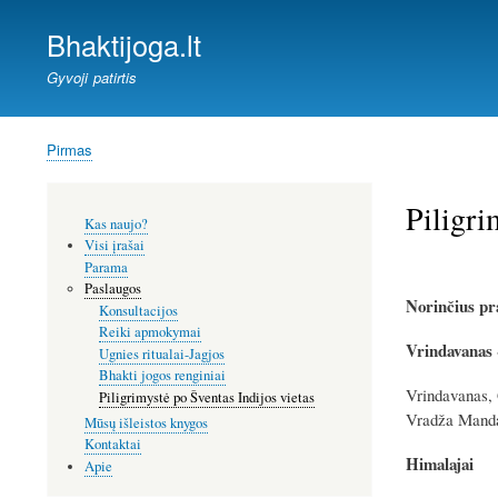
Bhaktijoga.lt
Gyvoji patirtis
Pirmas
Kelias
Piligri
Šoninis
Kas naujo?
meniu
Visi įrašai
Parama
Paslaugos
Norinčius pra
Konsultacijos
Reiki apmokymai
Vrindavanas 
Ugnies ritualai-Jagjos
Bhakti jogos renginiai
Vrindavanas, 
Piligrimystė po Šventas Indijos vietas
Vradža Mandal
Mūsų išleistos knygos
Kontaktai
Himalajai
Apie