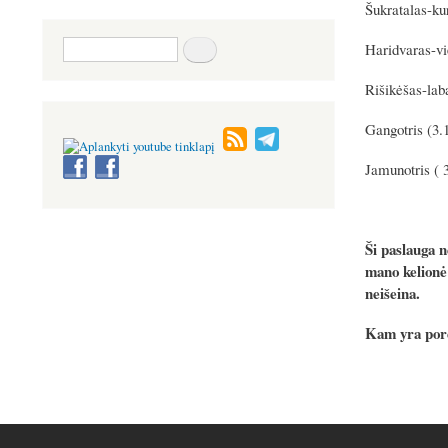
Šukratalas-ku
Paieška
Haridvaras-vi
Rišikėšas-lab
Gangotris (3.
Jamunotris ( 
Ši paslauga n
mano kelionė 
neišeina.
Kam yra pore