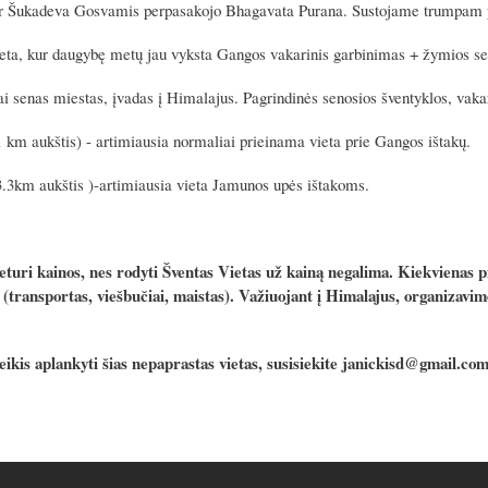
r Šukadeva Gosvamis perpasakojo Bhagavata Purana. Sustojame trumpam pa
eta, kur daugybę metų jau vyksta Gangos vakarinis garbinimas + žymios se
ai senas miestas, įvadas į Himalajus. Pagrindinės senosios šventyklos, vaka
1 km aukštis) - artimiausia normaliai prieinama vieta prie Gangos ištakų.
3.3km aukštis )-artimiausia vieta Jamunos upės ištakoms.
eturi kainos, nes rodyti Šventas Vietas už kainą negalima. Kiekvienas 
(transportas, viešbučiai, maistas). Važiuojant į Himalajus, organizavimo
ikis aplankyti šias nepaprastas vietas, susisiekite janickisd@gmail.c