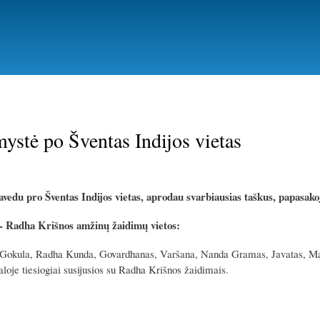
Pereiti
į
pagrindinį
turinį
mystė po Šventas Indijos vietas
vedu pro Šventas Indijos vietas, aprodau svarbiausias taškus, papasakoj
- Radha Krišnos amžinų žaidimų vietos:
Gokula, Radha Kunda, Govardhanas, Varšana, Nanda Gramas, Javatas, Madh
oje tiesiogiai susijusios su Radha Krišnos žaidimais.