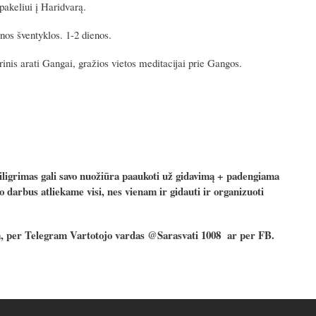
keliui į Haridvarą.
nos šventyklos. 1-2 dienos.
rinis arati Gangai, gražios vietos meditacijai prie Gangos.
piligrimas gali savo nuožiūra paaukoti už gidavimą + padengiama
 darbus atliekame visi, nes vienam ir gidauti ir organizuoti
om, per Telegram Vartotojo vardas @Sarasvati 1008 ar per FB.