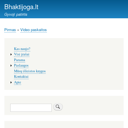
Pereiti
Bhaktijoga.lt
į
Gyvoji patirtis
pagrindinį
turinį
Pirmas
Video paskaitos
Kelias
Šoninis
Kas naujo?
meniu
Visi įrašai
Parama
Paslaugos
Mūsų išleistos knygos
Kontaktai
Apie
Paieška