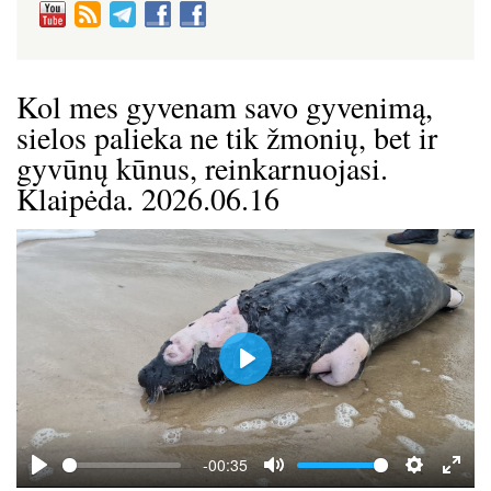
Kol mes gyvenam savo gyvenimą,
sielos palieka ne tik žmonių, bet ir
gyvūnų kūnus, reinkarnuojasi.
Klaipėda. 2026.06.16
P
l
a
y
-00:35
P
M
S
E