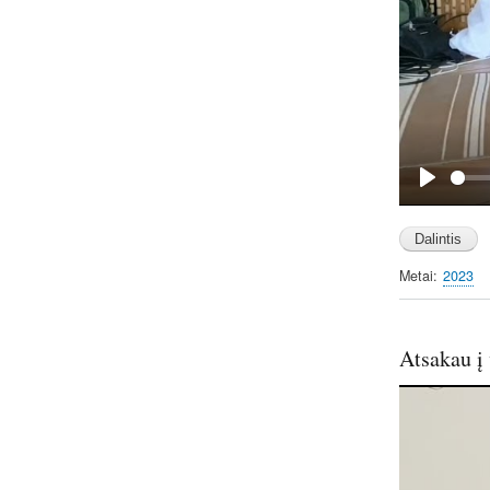
P
l
a
y
Metai
2023
Atsakau į