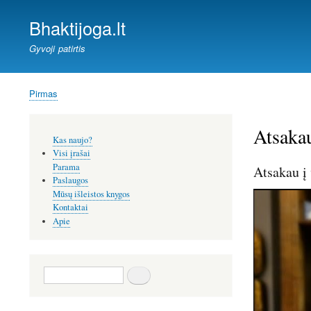
Bhaktijoga.lt
Gyvoji patirtis
Pirmas
Kelias
Atsakau
Šoninis
Kas naujo?
meniu
Visi įrašai
Parama
Atsakau į
Paslaugos
Mūsų išleistos knygos
Kontaktai
Apie
Paieška