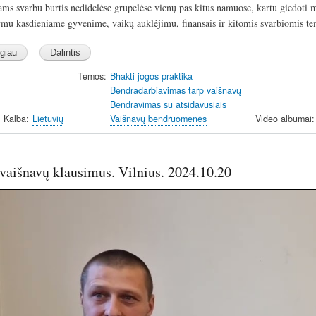
ms svarbu burtis nedidelėse grupelėse vienų pas kitus namuose, kartu giedoti man
ymu kasdieniame gyvenime, vaikų auklėjimu, finansais ir kitomis svarbiomis t
Temos
Bhakti jogos praktika
Bendradarbiavimas tarp vaišnavų
Bendravimas su atsidavusiais
Kalba
Lietuvių
Vaišnavų bendruomenės
Video albumai
 vaišnavų klausimus. Vilnius. 2024.10.20