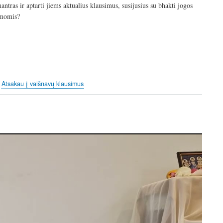
tras ir aptarti jiems aktualius klausimus, susijusius su bhakti jogos
n
f
emomis?
g
u
s
l
l
s
c
r
Atsakau į vaišnavų klausimus
e
e
n