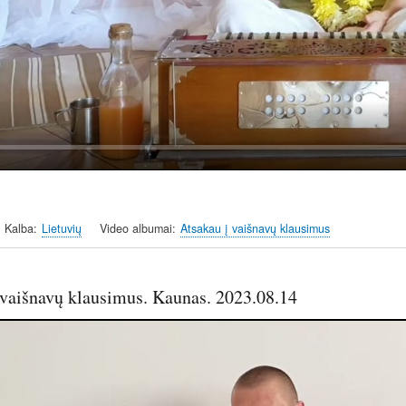
y
Kalba
Lietuvių
Video albumai
Atsakau į vaišnavų klausimus
 vaišnavų klausimus. Kaunas. 2023.08.14