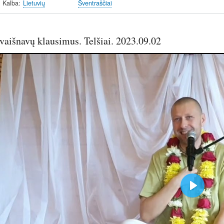
Kalba
Lietuvių
Šventraščiai
vaišnavų klausimus. Telšiai. 2023.09.02
P
l
a