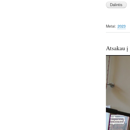
l
a
y
Metai
2023
Atsakau į