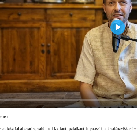
P
l
a
y
mos:
atlieka labai svarbų vaidmenį kuriant, palaikant ir puoselėjant vaišnaviškas 