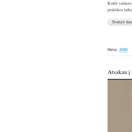
Kodėl vaišnava
praktikos taik
Metai
2026
Atsakau į