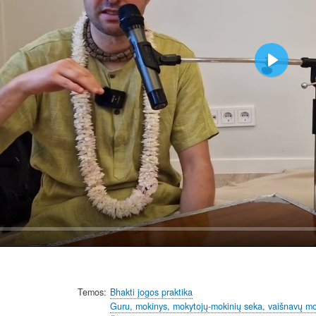
P
l
a
y
Temos
Bhakti jogos praktika
Guru, mokinys, mokytojų-mokinių seka, vaišnavų m