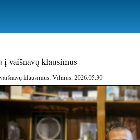
Pereiti
į
pagrindinį
turinį
 į vaišnavų klausimus
 vaišnavų klausimus. Vilnius. 2026.05.30