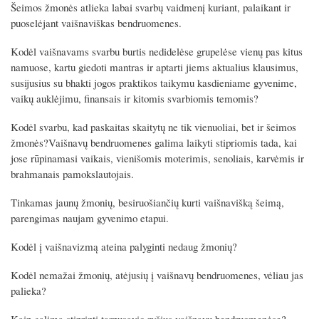
Šeimos žmonės atlieka labai svarbų vaidmenį kuriant, palaikant ir
y
e
t
e
puoselėjant vaišnaviškas bendruomenes.
i
r
n
f
Kodėl vaišnavams svarbu burtis nedidelėse grupelėse vienų pas kitus
g
u
namuose, kartu giedoti mantras ir aptarti jiems aktualius klausimus,
susijusius su bhakti jogos praktikos taikymu kasdieniame gyvenime,
s
l
vaikų auklėjimu, finansais ir kitomis svarbiomis temomis?
l
s
Kodėl svarbu, kad paskaitas skaitytų ne tik vienuoliai, bet ir šeimos
c
žmonės?Vaišnavų bendruomenes galima laikyti stipriomis tada, kai
r
jose rūpinamasi vaikais, vienišomis moterimis, senoliais, karvėmis ir
e
brahmanais pamokslautojais.
e
Tinkamas jaunų žmonių, besiruošiančių kurti vaišnavišką šeimą,
n
parengimas naujam gyvenimo etapui.
Kodėl į vaišnavizmą ateina palyginti nedaug žmonių?
Kodėl nemažai žmonių, atėjusių į vaišnavų bendruomenes, vėliau jas
palieka?