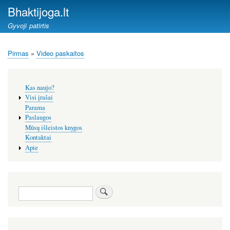
Pereiti
Bhaktijoga.lt
į
Gyvoji patirtis
pagrindinį
turinį
Pirmas
Video paskaitos
Kelias
Šoninis
Kas naujo?
meniu
Visi įrašai
Parama
Paslaugos
Mūsų išleistos knygos
Kontaktai
Apie
Paieška