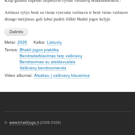
Kaip galima stiprinti tarpusavio ryšius vaišnavų bendruomenėse?
Artimas ryšys bent su vienu vyresniu vaišnavu ir bent vieno vaišnavo
draugo turėjimas gali labai padėti išlikti bhakti jogos kelyje.
Metai
2026
Kalba
Lietuvių
Temos
Bhakti jogos praktika
Bendradarbiavimas tarp vaišnavų
Bendravimas su atsidavusiais
Vaišnavų bendruomenės
Video albumai
Atsakau į vaišnavų klausimus
©
www.bhaktijoga.lt
(2009-2026)