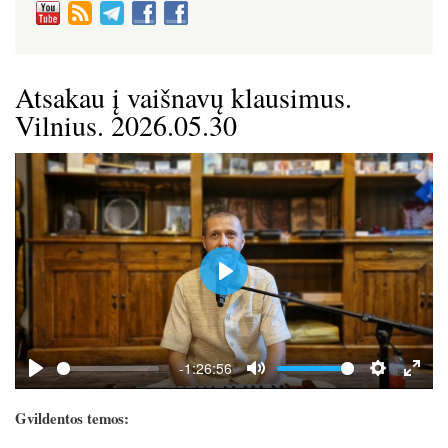
Atsakau į vaišnavų klausimus.
Vilnius. 2026.05.30
P
l
a
y
-1:26:56
P
M
S
E
l
u
e
n
Gvildentos temos:
a
t
t
t