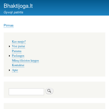
Pereiti
Bhaktijoga.lt
į
Gyvoji patirtis
pagrindinį
turinį
Pirmas
Kelias
Šoninis
Kas naujo?
meniu
Visi įrašai
Parama
Paslaugos
Mūsų išleistos knygos
Kontaktai
Apie
Paieška