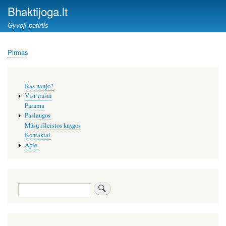
Pereiti
Bhaktijoga.lt
į
Gyvoji patirtis
pagrindinį
turinį
Pirmas
Kelias
Šoninis
Kas naujo?
meniu
Visi įrašai
Parama
Paslaugos
Mūsų išleistos knygos
Kontaktai
Apie
Paieška