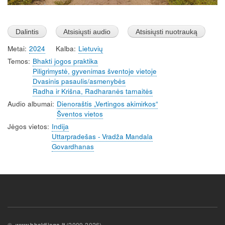
Metai
2024
Kalba
Lietuvių
Temos
Bhakti jogos praktika
Piligrimystė, gyvenimas šventoje vietoje
Dvasinis pasaulis/asmenybės
Radha ir Krišna, Radharanės tarnaitės
Audio albumai
Dienoraštis „Vertingos akimirkos“
Šventos vietos
Jėgos vietos
Indija
Uttarpradešas - Vradža Mandala
Govardhanas
©
www.bhaktijoga.lt
(2009-2026)