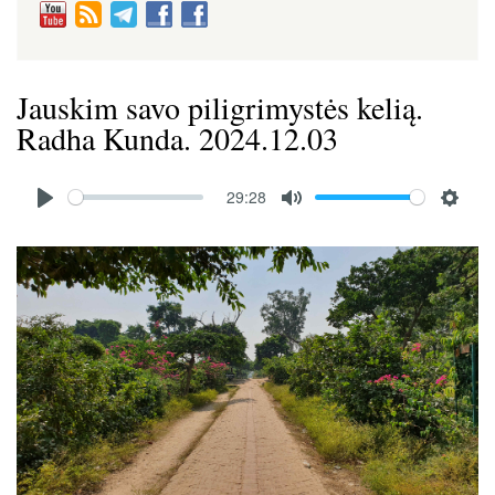
Jauskim savo piligrimystės kelią.
Radha Kunda. 2024.12.03
Audio
29:28
file
P
M
S
l
u
e
Image
a
t
t
y
e
t
i
n
g
s