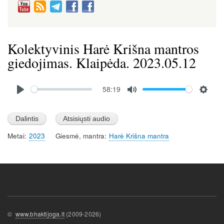
Kolektyvinis Harė Krišna mantros
giedojimas. Klaipėda. 2023.05.12
Audio
58:19
file
P
M
S
l
u
e
a
t
t
Metai
2023
Giesmė, mantra
Harė Krišna mantra
y
e
t
i
n
g
s
©
www.bhaktijoga.lt
(2009-2026)