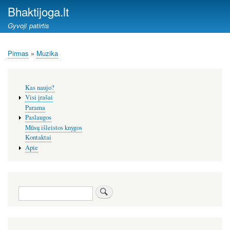
Pereiti
Bhaktijoga.lt
į
Gyvoji patirtis
pagrindinį
turinį
Pirmas
Muzika
Kelias
Šoninis
Kas naujo?
meniu
Visi įrašai
Parama
Paslaugos
Mūsų išleistos knygos
Kontaktai
Apie
Paieška