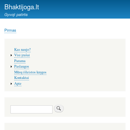
Pereiti
Bhaktijoga.lt
į
Gyvoji patirtis
pagrindinį
turinį
Pirmas
Kelias
Šoninis
Kas naujo?
meniu
Visi įrašai
Parama
Paslaugos
Mūsų išleistos knygos
Kontaktai
Apie
Paieška