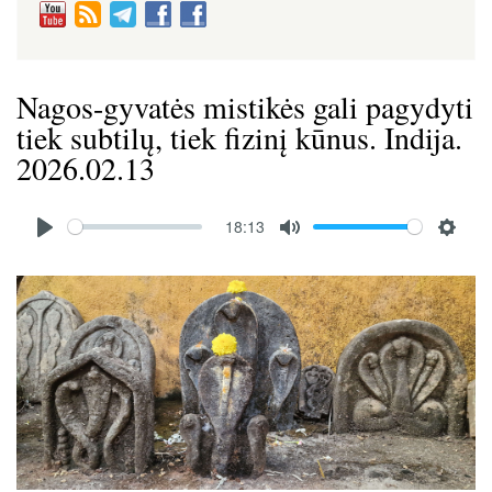
Nagos-gyvatės mistikės gali pagydyti
tiek subtilų, tiek fizinį kūnus. Indija.
2026.02.13
Audio
18:13
file
P
M
S
l
u
e
Image
a
t
t
y
e
t
i
n
g
s