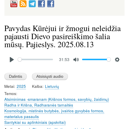
Pavydas Kūrėjui ir žmogui neleidžia
pajausti Dievo pasireiškimo šalia
mūsų. Pajieslys. 2025.08.13
Audio
31:53
file
P
M
S
l
u
e
a
t
t
Metai
2025
Kalba
Lietuvių
y
e
t
Temos
i
Atsiminimas -smaranam (Krišnos formos, savybių, žaidimų)
n
Radha ir Krišna, Radharanės tarnaitės
g
Kosmologija, mistinės butybės, įvairios gyvybės formos,
s
materialus pasaulis
Santykiai su aplinkiniais (apskritai)