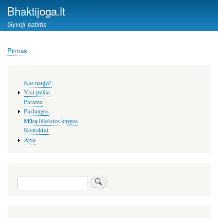
Pereiti
Bhaktijoga.lt
į
Gyvoji patirtis
pagrindinį
turinį
Pirmas
Kelias
Šoninis
Kas naujo?
meniu
Visi įrašai
Parama
Paslaugos
Mūsų išleistos knygos
Kontaktai
Apie
Paieška