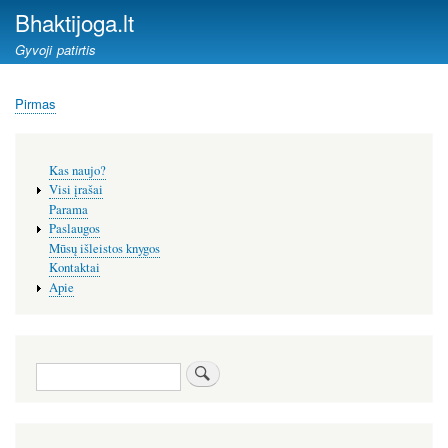
Pereiti
Bhaktijoga.lt
į
Gyvoji patirtis
pagrindinį
turinį
Pirmas
Kelias
Šoninis
Kas naujo?
meniu
Visi įrašai
Parama
Paslaugos
Mūsų išleistos knygos
Kontaktai
Apie
Paieška