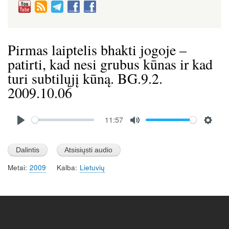
Pirmas laiptelis bhakti jogoje –
patirti, kad nesi grubus kūnas ir kad
turi subtilųjį kūną. BG.9.2.
2009.10.06
Audio
11:57
file
P
M
S
l
u
e
a
t
t
Metai
2009
Kalba
Lietuvių
y
e
t
i
n
g
s