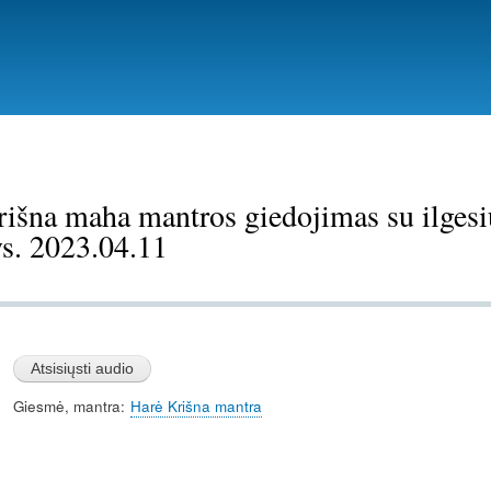
Pereiti
į
pagrindinį
turinį
išna maha mantros giedojimas su ilges
ys. 2023.04.11
Giesmė, mantra
Harė Krišna mantra