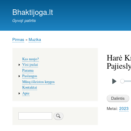
Bhaktijoga.lt
Gyvoji patirtis
Pirmas
Muzika
Kelias
Harė Kr
Šoninis
Kas naujo?
meniu
Pajiesl
Visi įrašai
Parama
Paslaugos
Audio
file
Mūsų išleistos knygos
P
Kontaktai
Apie
l
a
Metai
2023
y
Paieška