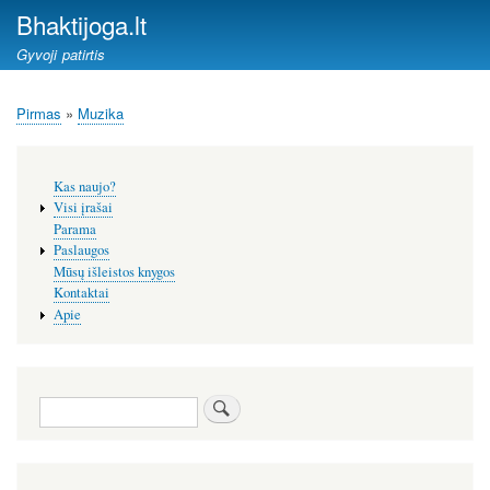
Pereiti
Bhaktijoga.lt
į
Gyvoji patirtis
pagrindinį
turinį
Pirmas
Muzika
Kelias
Šoninis
Kas naujo?
meniu
Visi įrašai
Parama
Paslaugos
Mūsų išleistos knygos
Kontaktai
Apie
Paieška