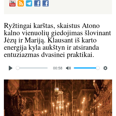
Ryžtingai karštas, skaistus Atono
kalno vienuolių giedojimas šlovinant
Jėzų ir Mariją. Klausant iš karto
energija kyla aukštyn ir atsiranda
entuziazmas dvasinei praktikai.
Audio
00:58
file
P
M
S
l
u
e
Image
a
t
t
y
e
t
i
n
g