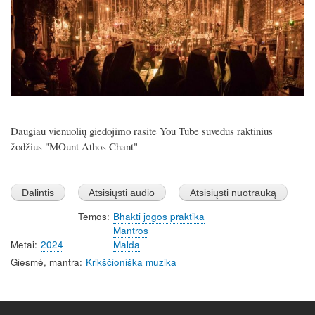
s
Daugiau vienuolių giedojimo rasite You Tube suvedus raktinius
žodžius "MOunt Athos Chant"
Temos
Bhakti jogos praktika
Mantros
Metai
2024
Malda
Giesmė, mantra
Krikščioniška muzika