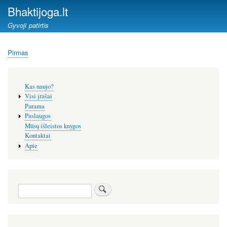
Pereiti
Bhaktijoga.lt
į
Gyvoji patirtis
pagrindinį
turinį
Pirmas
Kelias
Šoninis
Kas naujo?
meniu
Visi įrašai
Parama
Paslaugos
Mūsų išleistos knygos
Kontaktai
Apie
Paieška