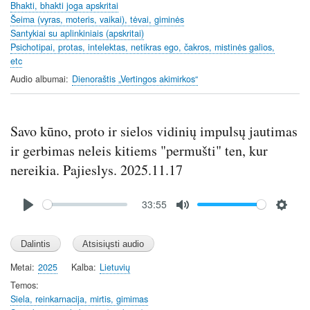
n
Bhakti, bhakti joga apskritai
Šeima (vyras, moteris, vaikai), tėvai, giminės
g
Santykiai su aplinkiniais (apskritai)
s
Psichotipai, protas, intelektas, netikras ego, čakros, mistinės galios,
etc
Audio albumai
Dienoraštis „Vertingos akimirkos“
Savo kūno, proto ir sielos vidinių impulsų jautimas
ir gerbimas neleis kitiems "permušti" ten, kur
nereikia. Pajieslys. 2025.11.17
Audio
33:55
file
P
M
S
l
u
e
a
t
t
y
e
t
Metai
2025
Kalba
Lietuvių
i
Temos
n
Siela, reinkarnacija, mirtis, gimimas