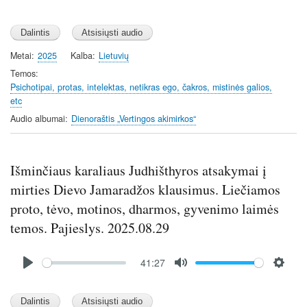
P
M
S
l
u
e
a
t
t
y
e
t
Metai
2025
Kalba
Lietuvių
i
Temos
n
Psichotipai, protas, intelektas, netikras ego, čakros, mistinės galios,
etc
g
s
Audio albumai
Dienoraštis „Vertingos akimirkos“
Išminčiaus karaliaus Judhišthyros atsakymai į
mirties Dievo Jamaradžos klausimus. Liečiamos
proto, tėvo, motinos, dharmos, gyvenimo laimės
temos. Pajieslys. 2025.08.29
Audio
41:27
file
P
M
S
l
u
e