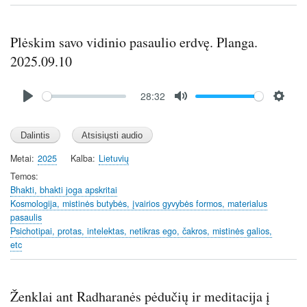
Plėskim savo vidinio pasaulio erdvę. Planga.
2025.09.10
Audio
28:32
file
P
M
S
l
u
e
a
t
t
y
e
t
Metai
2025
Kalba
Lietuvių
i
Temos
n
Bhakti, bhakti joga apskritai
Kosmologija, mistinės butybės, įvairios gyvybės formos, materialus
g
pasaulis
s
Psichotipai, protas, intelektas, netikras ego, čakros, mistinės galios,
etc
Ženklai ant Radharanės pėdučių ir meditacija į