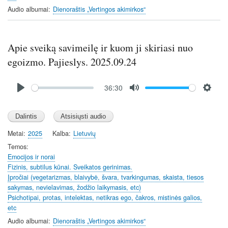
Audio albumai
Dienoraštis „Vertingos akimirkos“
Apie sveiką savimeilę ir kuom ji skiriasi nuo
egoizmo. Pajieslys. 2025.09.24
Audio
36:30
file
P
M
S
l
u
e
a
t
t
y
e
t
Metai
2025
Kalba
Lietuvių
i
Temos
n
Emocijos ir norai
Fizinis, subtilus kūnai. Sveikatos gerinimas.
g
Įpročiai (vegetarizmas, blaivybė, švara, tvarkingumas, skaista, tiesos
s
sakymas, nevielavimas, žodžio laikymasis, etc)
Psichotipai, protas, intelektas, netikras ego, čakros, mistinės galios,
etc
Audio albumai
Dienoraštis „Vertingos akimirkos“