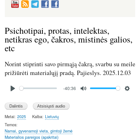
Psichotipai, protas, intelektas,
netikras ego, čakros, mistinės galios,
etc
Norint stiprinti savo pirmąją čakrą, svarbu su meile
prižiūrėti materialųjį pradą. Pajieslys. 2025.12.03
Audio
-40:36
file
P
M
S
l
u
e
a
t
t
y
e
t
Metai
2025
Kalba
Lietuvių
i
Temos
n
Namai, gyvenamoji vieta, gimtoji žemė
Materialios pareigos (apskritai)
g