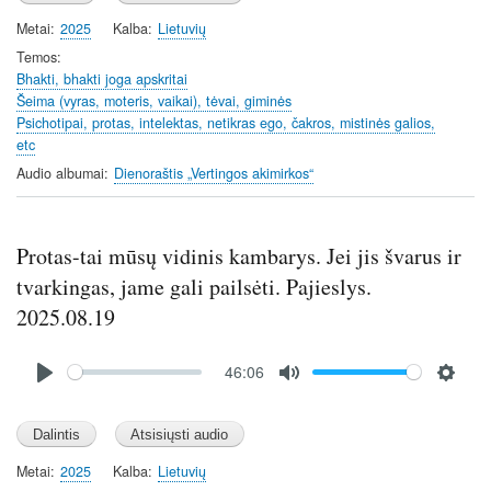
a
t
t
y
e
t
Metai
2025
Kalba
Lietuvių
i
Temos
n
Bhakti, bhakti joga apskritai
Šeima (vyras, moteris, vaikai), tėvai, giminės
g
Psichotipai, protas, intelektas, netikras ego, čakros, mistinės galios,
s
etc
Audio albumai
Dienoraštis „Vertingos akimirkos“
Protas-tai mūsų vidinis kambarys. Jei jis švarus ir
tvarkingas, jame gali pailsėti. Pajieslys.
2025.08.19
Audio
46:06
file
P
M
S
l
u
e
a
t
t
y
e
t
Metai
2025
Kalba
Lietuvių