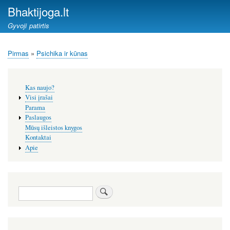
Pereiti
Bhaktijoga.lt
į
Gyvoji patirtis
pagrindinį
turinį
Pirmas
Psichika ir kūnas
Kelias
Šoninis
Kas naujo?
meniu
Visi įrašai
Parama
Paslaugos
Mūsų išleistos knygos
Kontaktai
Apie
Paieška