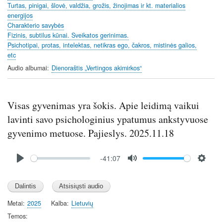
Turtas, pinigai, šlovė, valdžia, grožis, žinojimas ir kt. materialios
s
energijos
Charakterio savybės
Fizinis, subtilus kūnai. Sveikatos gerinimas.
Psichotipai, protas, intelektas, netikras ego, čakros, mistinės galios,
etc
Audio albumai
Dienoraštis „Vertingos akimirkos“
Visas gyvenimas yra šokis. Apie leidimą vaikui
lavinti savo psichologinius ypatumus ankstyvuose
gyvenimo metuose. Pajieslys. 2025.11.18
Audio
-41:07
file
P
M
S
l
u
e
a
t
t
y
e
t
Metai
2025
Kalba
Lietuvių
i
Temos