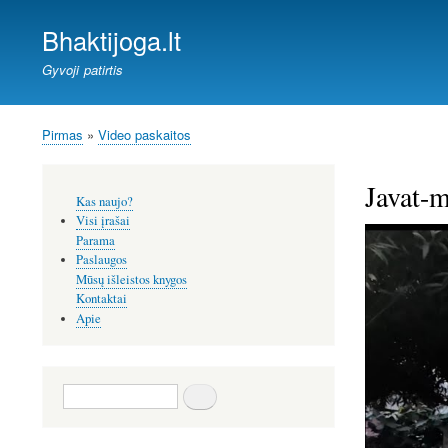
Bhaktijoga.lt
Gyvoji patirtis
Pirmas
Video paskaitos
Kelias
Javat-m
Šoninis
Kas naujo?
meniu
Visi įrašai
Parama
Paslaugos
Mūsų išleistos knygos
Kontaktai
Apie
Paieška