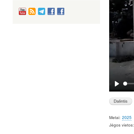
P
l
a
y
Metai
2025
Jėgos vietos