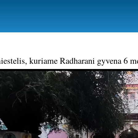
Pereiti
į
pagrindinį
turinį
iestelis, kuriame Radharani gyvena 6 m