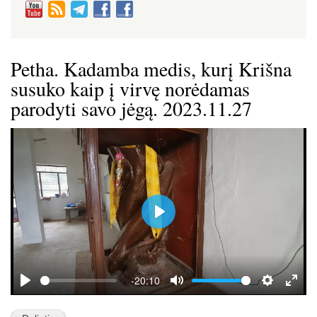
Petha. Kadamba medis, kurį Krišna
susuko kaip į virvę norėdamas
parodyti savo jėgą. 2023.11.27
P
l
a
y
-20:10
P
M
S
E
l
u
e
n