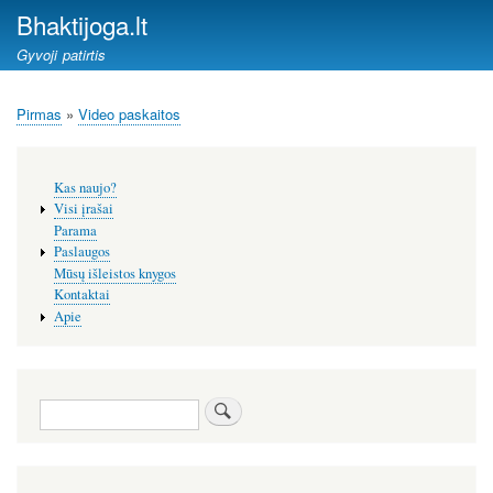
Pereiti
Bhaktijoga.lt
į
Gyvoji patirtis
pagrindinį
turinį
Pirmas
Video paskaitos
Kelias
Šoninis
Kas naujo?
meniu
Visi įrašai
Parama
Paslaugos
Mūsų išleistos knygos
Kontaktai
Apie
Paieška