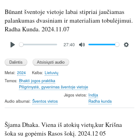
Būnant šventoje vietoje labai stipriai jaučiamas
palankumas dvasiniam ir materialiam tobulėjimui.
Radha Kunda. 2024.11.07
Audio
27:40
file
P
M
S
l
u
e
a
t
t
y
e
t
Metai
2024
Kalba
Lietuvių
i
Temos
Bhakti jogos praktika
n
Piligrimystė, gyvenimas šventoje vietoje
g
Jėgos vietos
Indija
s
Audio albumai
Šventos vietos
Radha kunda
Šjama Dhaka. Viena iš atokių vietų,kur Krišna
šoka su gopėmis Rasos šokį. 2024.12 05