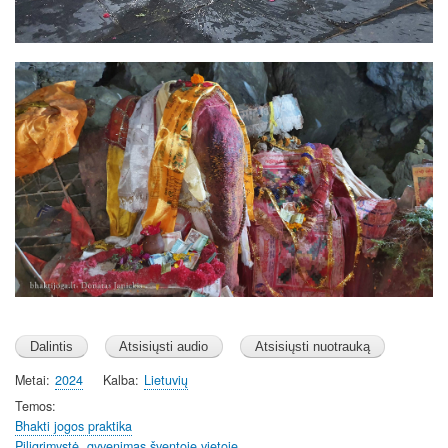
Image
Metai
2024
Kalba
Lietuvių
Temos
Bhakti jogos praktika
Piligrimystė, gyvenimas šventoje vietoje