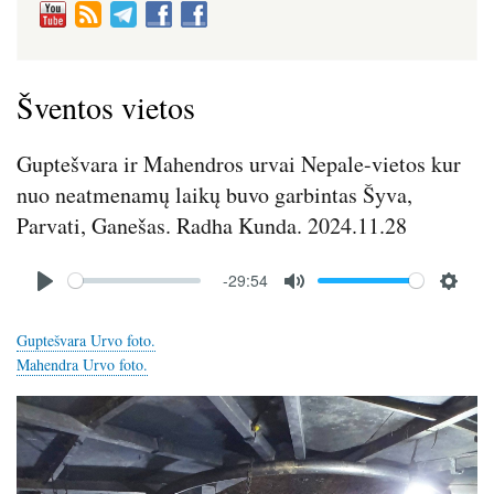
Šventos vietos
Guptešvara ir Mahendros urvai Nepale-vietos kur
nuo neatmenamų laikų buvo garbintas Šyva,
Parvati, Ganešas. Radha Kunda. 2024.11.28
Audio
-29:54
file
P
M
S
l
u
e
Guptešvara Urvo foto.
a
t
t
Mahendra Urvo foto.
y
e
t
i
Image
n
g
s