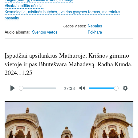
Visata/subtilūs dėsniai
Kosmologija, mistinės butybės, įvairios gyvybės formos, materialus
pasaulis
Jėgos vietos
Nepalas
Audio albumai
Šventos vietos
Pokhara
Įspūdžiai apsilankius Mathuroje, Krišnos gimimo
vietoje ir pas Bhutešvara Mahadevą. Radha Kunda.
2024.11.25
Audio
-27:38
file
P
M
S
l
u
e
Image
a
t
t
y
e
t
i
n
g