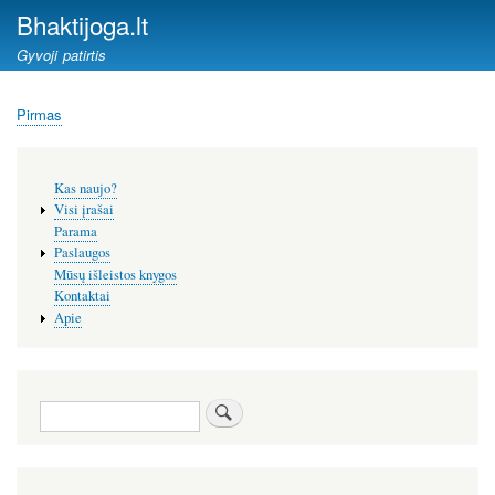
Pereiti
Bhaktijoga.lt
į
Gyvoji patirtis
pagrindinį
turinį
Pirmas
Kelias
Šoninis
Kas naujo?
meniu
Visi įrašai
Parama
Paslaugos
Mūsų išleistos knygos
Kontaktai
Apie
Paieška