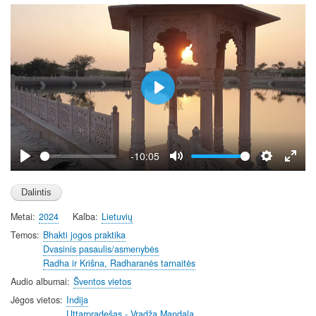
P
l
a
y
-10:05
P
M
S
E
l
u
e
n
a
t
t
t
Metai
2024
Kalba
Lietuvių
y
e
t
e
i
r
Temos
Bhakti jogos praktika
Dvasinis pasaulis/asmenybės
n
f
Radha ir Krišna, Radharanės tarnaitės
g
u
Audio albumai
Šventos vietos
s
l
l
Jėgos vietos
Indija
Uttarpradešas - Vradža Mandala