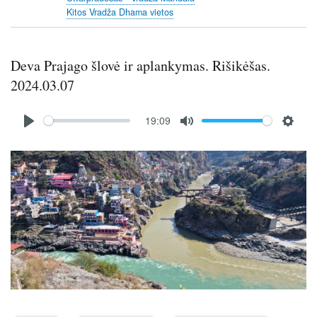
s
Kitos Vradža Dhama vietos
c
r
e
Deva Prajago šlovė ir aplankymas. Rišikėšas.
e
n
2024.03.07
Audio
19:09
file
P
M
S
l
u
e
Image
a
t
t
y
e
t
i
n
g
s