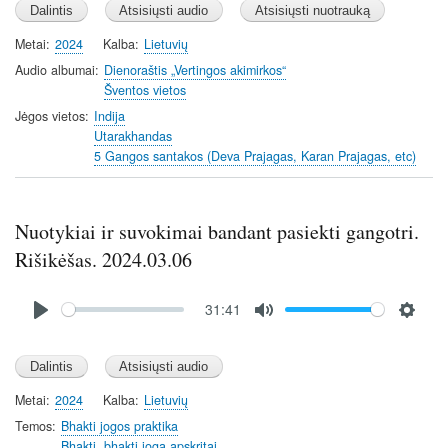
Metai
2024
Kalba
Lietuvių
Audio albumai
Dienoraštis „Vertingos akimirkos“
Šventos vietos
Jėgos vietos
Indija
Utarakhandas
5 Gangos santakos (Deva Prajagas, Karan Prajagas, etc)
Nuotykiai ir suvokimai bandant pasiekti gangotri.
Rišikėšas. 2024.03.06
Audio
31:41
file
P
M
S
l
u
e
a
t
t
y
e
t
Metai
2024
Kalba
Lietuvių
i
Temos
Bhakti jogos praktika
n
Bhakti, bhakti joga apskritai