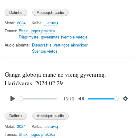
P
M
S
l
u
e
a
t
t
y
e
t
Metai
2024
Kalba
Lietuvių
i
Temos
Bhakti jogos praktika
n
Piligrimystė, gyvenimas šventoje vietoje
g
Audio albumai
Dienoraštis „Vertingos akimirkos“
s
Šventos vietos
Ganga globoja mane ne vieną gyvenimą.
Haridvaras. 2024.02.29
Audio
16:10
file
P
M
S
l
u
e
a
t
t
y
e
t
Metai
2024
Kalba
Lietuvių
i
Temos
Bhakti jogos praktika