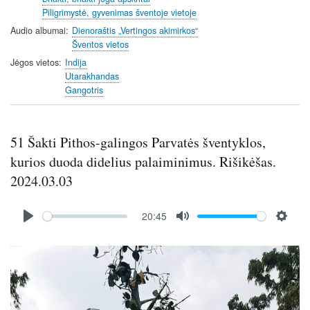
Piligrimystė, gyvenimas šventoje vietoje
g
s
Audio albumai
Dienoraštis „Vertingos akimirkos“
Šventos vietos
Jėgos vietos
Indija
Utarakhandas
Gangotris
51 Šakti Pithos-galingos Parvatės šventyklos,
kurios duoda didelius palaiminimus. Rišikėšas.
2024.03.03
Audio
20:45
file
P
M
S
l
u
e
Image
a
t
t
y
e
t
i
n