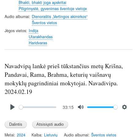
n
Bhakti, bhakti joga apskritai
Piligrimystė, gyvenimas šventoje vietoje
g
s
Audio albumai
Dienoraštis „Vertingos akimirkos“
Šventos vietos
Jėgos vietos
Indija
Utarakhandas
Haridvaras
Navadvipą lankė prieš tūkstančius metų Krišna,
Pandavai, Rama, Brahma, keturių vaišnavų
mokyklų pagrindiniai mokytojai. Navadivipa.
2024.02.19
Audio
33:15
file
P
M
S
l
u
e
a
t
t
y
e
t
Metai
2024
Kalba
Lietuvių
Audio albumai
Šventos vietos