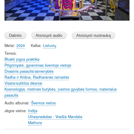
Metai
2024
Kalba
Lietuvių
Temos
Bhakti jogos praktika
Piligrimystė, gyvenimas šventoje vietoje
Dvasinis pasaulis/asmenybės
Radha ir Krišna, Radharanės tarnaitės
Visata/subtilūs dėsniai
Kosmologija, mistinės butybės, įvairios gyvybės formos, materialus
pasaulis
Audio albumai
Šventos vietos
Jėgos vietos
Indija
Uttarpradešas - Vradža Mandala
Mathura