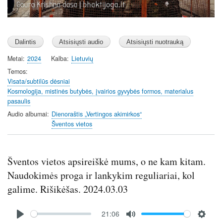
Metai
2024
Kalba
Lietuvių
Temos
Visata/subtilūs dėsniai
Kosmologija, mistinės butybės, įvairios gyvybės formos, materialus
pasaulis
Audio albumai
Dienoraštis „Vertingos akimirkos“
Šventos vietos
Šventos vietos apsireiškė mums, o ne kam kitam.
Naudokimės proga ir lankykim reguliariai, kol
galime. Rišikėšas. 2024.03.03
Audio
21:06
file