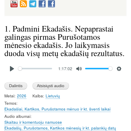
1. Padmini Ekadašis. Nepaprastai
galingas pirmas Purušotamos
mėnesio ekadašis. Jo laikymasis
duoda visų metų ekadašių rezultatus.
Audio
1:17:02
file
P
M
S
l
u
e
a
t
t
Metai
2026
Kalba
Lietuvių
y
e
t
Temos
i
Ekadašiai, Kartikos, Purušotamos mėnuo ir kt. šventi laikai
n
Audio albumai
g
Skaitau ir komentuoju namuose
s
Ekadašių, Purušotamos, Kartikos mėnesių ir kt. palankių datų