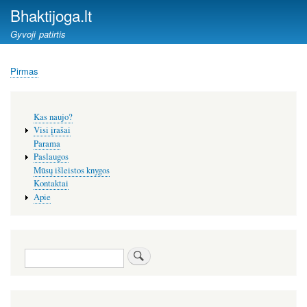
Pereiti
Bhaktijoga.lt
į
Gyvoji patirtis
pagrindinį
turinį
Pirmas
Kelias
Šoninis
Kas naujo?
meniu
Visi įrašai
Parama
Paslaugos
Mūsų išleistos knygos
Kontaktai
Apie
Paieška