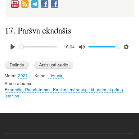
17. Paršva ekadašis
Audio
16:04
file
P
M
S
l
u
e
a
t
t
Metai
2021
Kalba
Lietuvių
y
e
t
Audio albumai
i
Ekadašių, Purušotamos, Kartikos mėnesių ir kt. palankių datų
n
istorijos
g
s