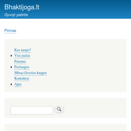
Pereiti
Bhaktijoga.lt
į
Gyvoji patirtis
pagrindinį
turinį
Pirmas
Kelias
Šoninis
Kas naujo?
meniu
Visi įrašai
Parama
Paslaugos
Mūsų išleistos knygos
Kontaktai
Apie
Paieška