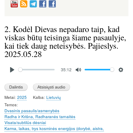
2. Kodėl Dievas nepadaro taip, kad
viskas būtų teisinga šiame pasaulyje,
kai tiek daug neteisybės. Pajieslys.
2025.05.28
Audio
35:12
file
P
M
S
l
u
e
a
t
t
Metai
2025
Kalba
Lietuvių
y
e
t
Temos
i
Dvasinis pasaulis/asmenybės
n
Radha ir Krišna, Radharanės tarnaitės
g
Visata/subtilūs dėsniai
s
Karma, laikas, trys kosminės energijos (dorybė, aistra,