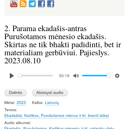
2. Parama ekadašis-antras
Purušotamos mėnesio ekadašis.
Skirtas ne tik bhakti padidinti, bet ir
materialiam gerbūviui. Pajieslys.
2023.08.10
Audio
50:19
file
P
M
S
l
u
e
a
t
t
Metai
2023
Kalba
Lietuvių
y
e
t
Temos
i
Ekadašiai, Kartikos, Purušotamos mėnuo ir kt. šventi laikai
n
Audio albumai
g
Ekadašių, Purušotamos, Kartikos mėnesių ir kt. palankių datų