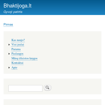
Pereiti
Bhaktijoga.lt
į
Gyvoji patirtis
pagrindinį
turinį
Pirmas
Kelias
Šoninis
Kas naujo?
meniu
Visi įrašai
Parama
Paslaugos
Mūsų išleistos knygos
Kontaktai
Apie
Paieška