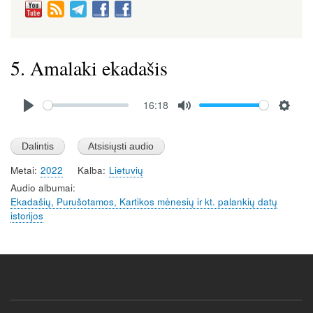
5. Amalaki ekadašis
Audio
16:18
file
P
M
S
l
u
e
a
t
t
Metai
2022
Kalba
Lietuvių
y
e
t
Audio albumai
i
Ekadašių, Purušotamos, Kartikos mėnesių ir kt. palankių datų
n
istorijos
g
s