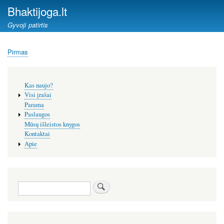
Pereiti
Bhaktijoga.lt
į
Gyvoji patirtis
pagrindinį
turinį
Pirmas
Kelias
Šoninis
Kas naujo?
meniu
Visi įrašai
Parama
Paslaugos
Mūsų išleistos knygos
Kontaktai
Apie
Paieška