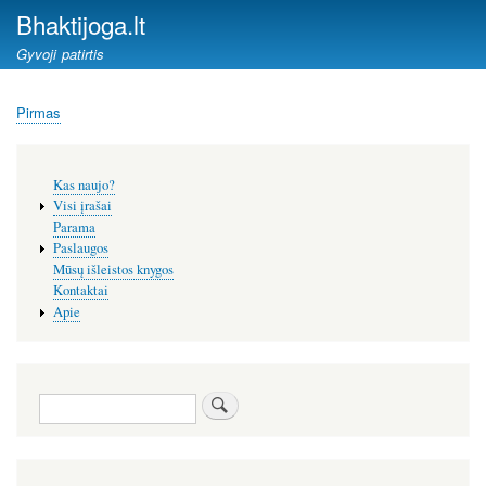
Pereiti
Bhaktijoga.lt
į
Gyvoji patirtis
pagrindinį
turinį
Pirmas
Kelias
Šoninis
Kas naujo?
meniu
Visi įrašai
Parama
Paslaugos
Mūsų išleistos knygos
Kontaktai
Apie
Paieška