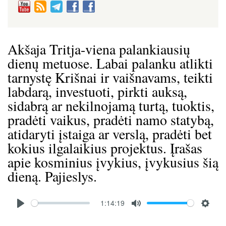
Akšaja Tritja-viena palankiausių
dienų metuose. Labai palanku atlikti
tarnystę Krišnai ir vaišnavams, teikti
labdarą, investuoti, pirkti auksą,
sidabrą ar nekilnojamą turtą, tuoktis,
pradėti vaikus, pradėti namo statybą,
atidaryti įstaiga ar verslą, pradėti bet
kokius ilgalaikius projektus. Įrašas
apie kosminius įvykius, įvykusius šią
dieną. Pajieslys.
Audio
1:14:19
file
P
M
S