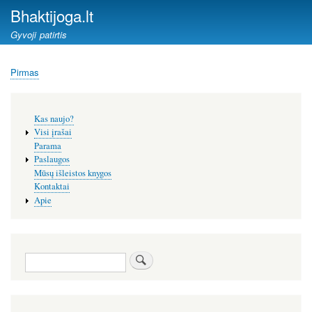
Pereiti
Bhaktijoga.lt
į
Gyvoji patirtis
pagrindinį
turinį
Pirmas
Kelias
Šoninis
Kas naujo?
meniu
Visi įrašai
Parama
Paslaugos
Mūsų išleistos knygos
Kontaktai
Apie
Paieška