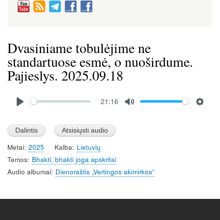
Dvasiniame tobulėjime ne
standartuose esmė, o nuoširdume.
Pajieslys. 2025.09.18
Audio
21:16
file
P
M
S
l
u
e
a
t
t
Metai
2025
Kalba
Lietuvių
y
e
t
Temos
Bhakti, bhakti joga apskritai
i
Audio albumai
Dienoraštis „Vertingos akimirkos“
n
g
s