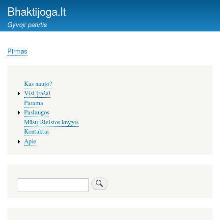
Pereiti
Bhaktijoga.lt
į
Gyvoji patirtis
pagrindinį
turinį
Pirmas
Kelias
Šoninis
Kas naujo?
meniu
Visi įrašai
Parama
Paslaugos
Mūsų išleistos knygos
Kontaktai
Apie
Paieška