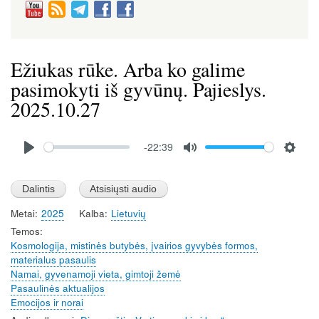
Ežiukas rūke. Arba ko galime
pasimokyti iš gyvūnų. Pajieslys.
2025.10.27
Audio
-22:39
file
P
M
S
l
u
e
a
t
t
Metai
2025
Kalba
Lietuvių
y
e
t
Temos
i
Kosmologija, mistinės butybės, įvairios gyvybės formos,
n
materialus pasaulis
g
Namai, gyvenamoji vieta, gimtoji žemė
s
Pasaulinės aktualijos
Emocijos ir norai