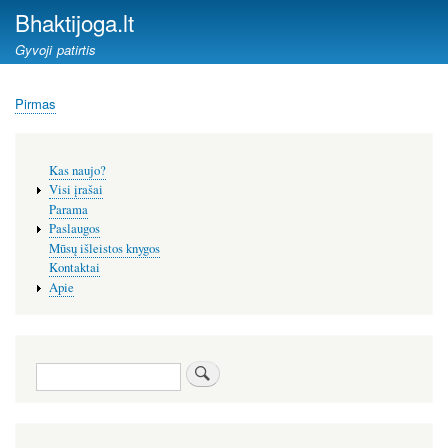
Pereiti
Bhaktijoga.lt
į
Gyvoji patirtis
pagrindinį
turinį
Pirmas
Kelias
Šoninis
Kas naujo?
meniu
Visi įrašai
Parama
Paslaugos
Mūsų išleistos knygos
Kontaktai
Apie
Paieška