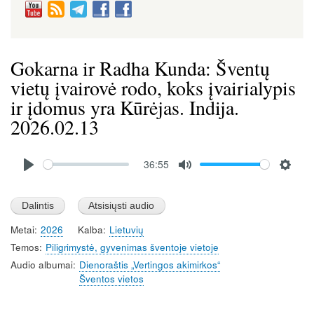
Gokarna ir Radha Kunda: Šventų
vietų įvairovė rodo, koks įvairialypis
ir įdomus yra Kūrėjas. Indija.
2026.02.13
Audio
36:55
file
P
M
S
l
u
e
a
t
t
Metai
2026
Kalba
Lietuvių
y
e
t
Temos
Piligrimystė, gyvenimas šventoje vietoje
i
Audio albumai
Dienoraštis „Vertingos akimirkos“
n
Šventos vietos
g
s