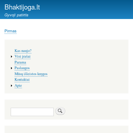
Pereiti
Bhaktijoga.lt
į
Gyvoji patirtis
pagrindinį
turinį
Pirmas
Kelias
Šoninis
Kas naujo?
meniu
Visi įrašai
Parama
Paslaugos
Mūsų išleistos knygos
Kontaktai
Apie
Paieška