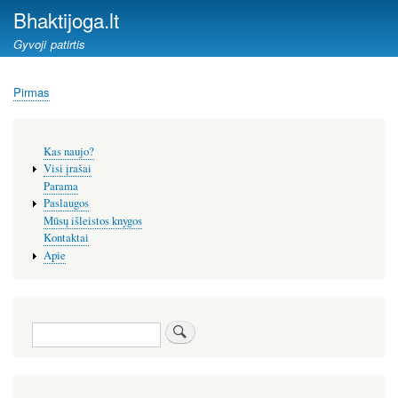
Pereiti
Bhaktijoga.lt
į
Gyvoji patirtis
pagrindinį
turinį
Pirmas
Kelias
Šoninis
Kas naujo?
meniu
Visi įrašai
Parama
Paslaugos
Mūsų išleistos knygos
Kontaktai
Apie
Paieška