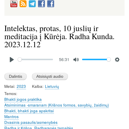
Intelektas, protas, 10 juslių ir
meditacija į Kūrėja. Radha Kunda.
2023.12.12
Audio
56:31
file
P
M
S
l
u
e
a
t
t
Metai
2023
Kalba
Lietuvių
y
e
t
Temos
i
Bhakti jogos praktika
n
Atsiminimas -smaranam (Krišnos formos, savybių, žaidimų)
g
Bhakti, bhakti joga apskritai
s
Mantros
Dvasinis pasaulis/asmenybės
Radha ir Krišna, Radharanės tarnaitės