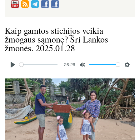
Kaip gamtos stichijos veikia
žmogaus sąmonę? Šri Lankos
žmonės. 2025.01.28
Audio
26:29
file
P
M
S
l
u
e
Image
a
t
t
y
e
t
i
n
g
s