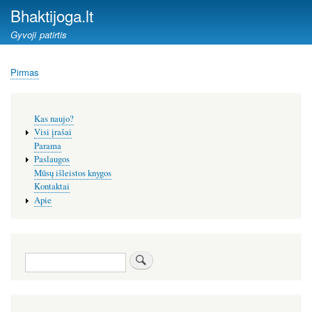
Pereiti
Bhaktijoga.lt
į
Gyvoji patirtis
pagrindinį
turinį
Pirmas
Kelias
Šoninis
Kas naujo?
meniu
Visi įrašai
Parama
Paslaugos
Mūsų išleistos knygos
Kontaktai
Apie
Paieška