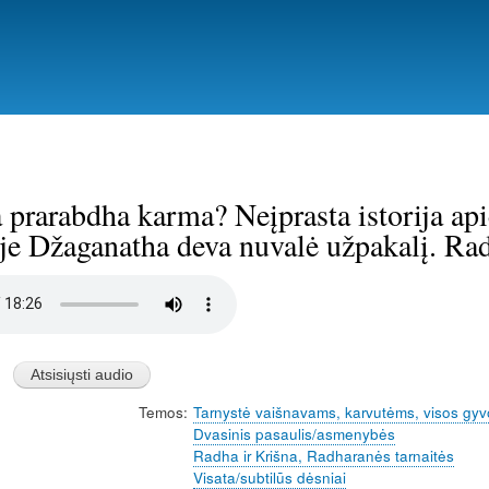
Pereiti
į
pagrindinį
turinį
 prarabdha karma? Neįprasta istorija ap
je Džaganatha deva nuvalė užpakalį. R
Temos
Tarnystė vaišnavams, karvutėms, visos g
Dvasinis pasaulis/asmenybės
Radha ir Krišna, Radharanės tarnaitės
Visata/subtilūs dėsniai