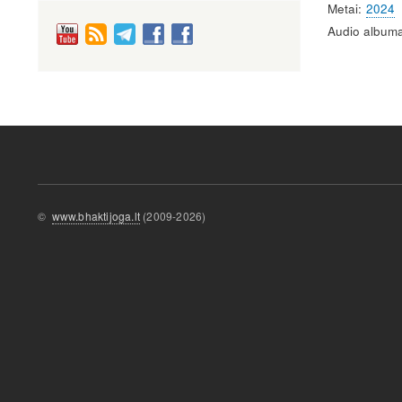
Metai
2024
Audio albuma
©
www.bhaktijoga.lt
(2009-2026)