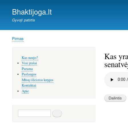
Bhaktijoga.lt
Gyvoji patirtis
Pirmas
Kelias
Kas yra
Šoninis
Kas naujo?
meniu
senatvė
Visi įrašai
Parama
Paslaugos
Audio
file
Mūsų išleistos knygos
Kontaktai
Apie
Paieška