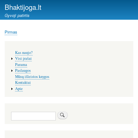
Pereiti
Bhaktijoga.lt
į
Gyvoji patirtis
pagrindinį
turinį
Pirmas
Kelias
Šoninis
Kas naujo?
meniu
Visi įrašai
Parama
Paslaugos
Mūsų išleistos knygos
Kontaktai
Apie
Paieška