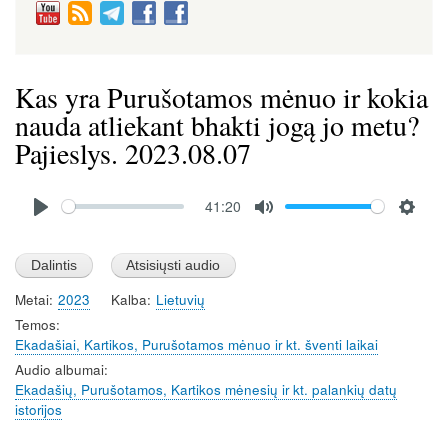
Kas yra Purušotamos mėnuo ir kokia
nauda atliekant bhakti jogą jo metu?
Pajieslys. 2023.08.07
Audio
41:20
file
P
M
S
l
u
e
a
t
t
Metai
2023
Kalba
Lietuvių
y
e
t
Temos
i
Ekadašiai, Kartikos, Purušotamos mėnuo ir kt. šventi laikai
n
Audio albumai
g
Ekadašių, Purušotamos, Kartikos mėnesių ir kt. palankių datų
s
istorijos