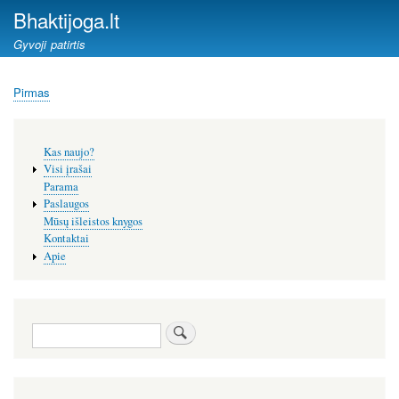
Pereiti
Bhaktijoga.lt
į
Gyvoji patirtis
pagrindinį
turinį
Pirmas
Kelias
Šoninis
Kas naujo?
meniu
Visi įrašai
Parama
Paslaugos
Mūsų išleistos knygos
Kontaktai
Apie
Paieška