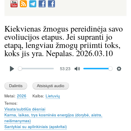
Kiekvienas žmogus pereidinėja savo
evoliucijos etapus. Jei supranti jo
etapą, lengviau žmogų priimti toks,
koks jis yra. Nepalas. 2026.03.10
Audio
53:23
file
P
M
S
l
u
e
a
t
t
Metai
2026
Kalba
Lietuvių
y
e
t
Temos
i
Visata/subtilūs dėsniai
n
Karma, laikas, trys kosminės energijos (dorybė, aistra,
g
neišmanymas)
s
Santykiai su aplinkiniais (apskritai)