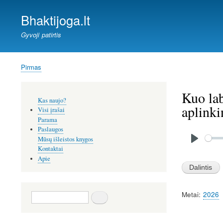
Bhaktijoga.lt
Gyvoji patirtis
Pirmas
Kelias
Kuo lab
Šoninis
Kas naujo?
meniu
aplinki
Visi įrašai
Parama
Paslaugos
Audio
file
Mūsų išleistos knygos
P
Kontaktai
Apie
l
a
y
Metai
2026
Paieška