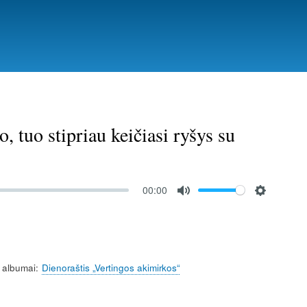
 tuo stipriau keičiasi ryšys su
00:00
M
S
u
e
t
t
e
t
 albumai
Dienoraštis „Vertingos akimirkos“
i
n