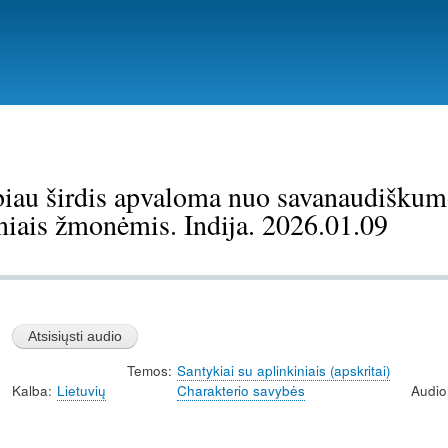
Pereiti
į
pagrindinį
turinį
iau širdis apvaloma nuo savanaudiškumo,
niais žmonėmis. Indija. 2026.01.09
Temos
Santykiai su aplinkiniais (apskritai)
Kalba
Lietuvių
Charakterio savybės
Audio