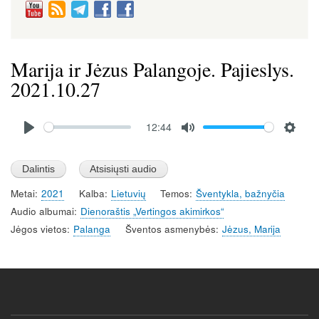
Marija ir Jėzus Palangoje. Pajieslys.
2021.10.27
Audio
12:44
file
P
M
S
l
u
e
a
t
t
Metai
2021
Kalba
Lietuvių
Temos
Šventykla, bažnyčia
y
e
t
Audio albumai
Dienoraštis „Vertingos akimirkos“
i
Jėgos vietos
Palanga
Šventos asmenybės
Jėzus, Marija
n
g
s