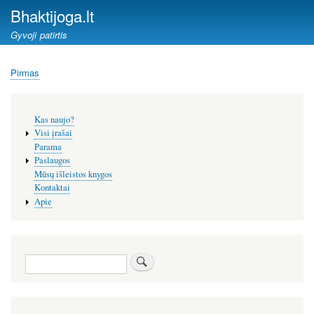
Pereiti
Bhaktijoga.lt
į
Gyvoji patirtis
pagrindinį
turinį
Pirmas
Kelias
Šoninis
Kas naujo?
meniu
Visi įrašai
Parama
Paslaugos
Mūsų išleistos knygos
Kontaktai
Apie
Paieška