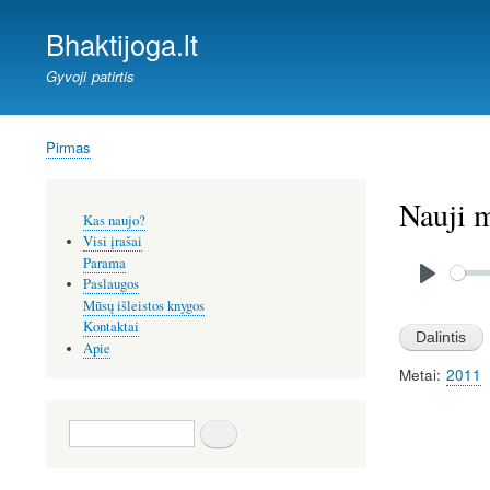
Bhaktijoga.lt
Gyvoji patirtis
Pirmas
Kelias
Nauji 
Šoninis
Kas naujo?
meniu
Visi įrašai
Audio
Parama
file
Paslaugos
P
Mūsų išleistos knygos
l
Kontaktai
Apie
a
Metai
2011
y
Paieška