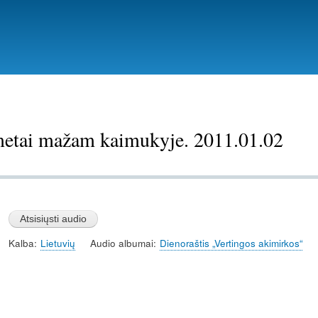
Pereiti
į
pagrindinį
turinį
metai mažam kaimukyje. 2011.01.02
Kalba
Lietuvių
Audio albumai
Dienoraštis „Vertingos akimirkos“