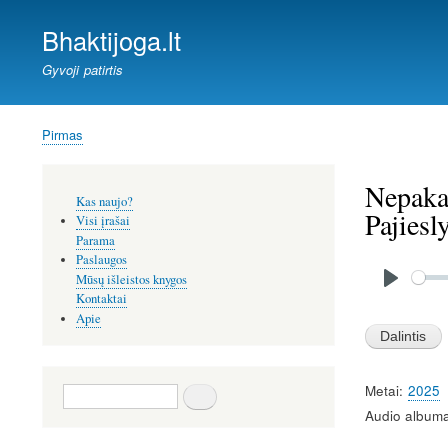
Bhaktijoga.lt
Gyvoji patirtis
Pirmas
Kelias
Nepaka
Šoninis
Kas naujo?
meniu
Pajiesl
Visi įrašai
Parama
Paslaugos
Audio
file
Mūsų išleistos knygos
P
Kontaktai
Apie
l
a
y
Metai
2025
Paieška
Audio albuma