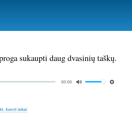
oga sukaupti daug dvasinių taškų.
00:00
M
S
u
e
t
t
. šventi laikai
e
t
i
n