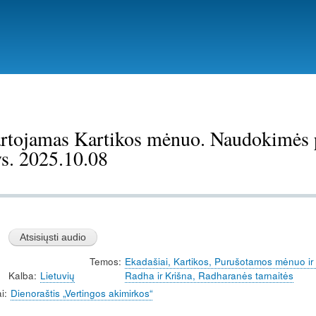
Pereiti
į
pagrindinį
turinį
rtojamas Kartikos mėnuo. Naudokimės pr
ys. 2025.10.08
Temos
Ekadašiai, Kartikos, Purušotamos mėnuo ir kt
Kalba
Lietuvių
Radha ir Krišna, Radharanės tarnaitės
i
Dienoraštis „Vertingos akimirkos“