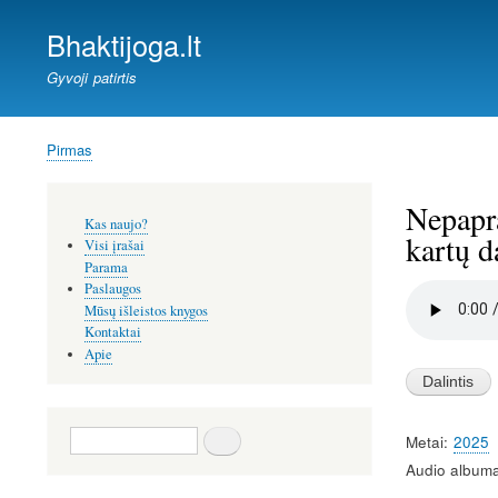
Bhaktijoga.lt
Gyvoji patirtis
Pirmas
Kelias
Nepapra
Šoninis
Kas naujo?
meniu
kartų d
Visi įrašai
Parama
Paslaugos
Audio
file
Mūsų išleistos knygos
Kontaktai
Apie
Paieška
Metai
2025
Audio albuma