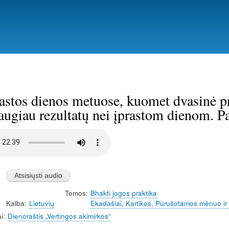
Pereiti
į
pagrindinį
turinį
stos dienos metuose, kuomet dvasinė pra
augiau rezultatų nei įprastom dienom. Pa
Temos
Bhakti jogos praktika
Kalba
Lietuvių
Ekadašiai, Kartikos, Purušotamos mėnuo ir kt
i
Dienoraštis „Vertingos akimirkos“