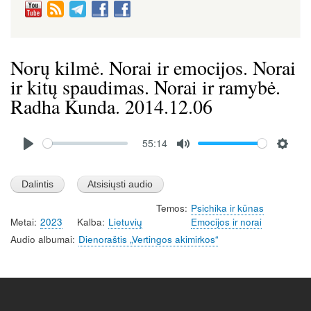
Norų kilmė. Norai ir emocijos. Norai
ir kitų spaudimas. Norai ir ramybė.
Radha Kunda. 2014.12.06
Audio
55:14
file
P
M
S
l
u
e
a
t
t
Temos
Psichika ir kūnas
y
e
t
Metai
2023
Kalba
Lietuvių
Emocijos ir norai
i
Audio albumai
Dienoraštis „Vertingos akimirkos“
n
g
s