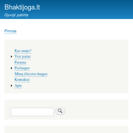
Pereiti
Bhaktijoga.lt
į
Gyvoji patirtis
pagrindinį
turinį
Pirmas
Kelias
Šoninis
Kas naujo?
meniu
Visi įrašai
Parama
Paslaugos
Mūsų išleistos knygos
Kontaktai
Apie
Paieška