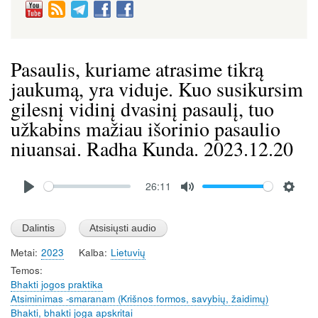
Pasaulis, kuriame atrasime tikrą
jaukumą, yra viduje. Kuo susikursim
gilesnį vidinį dvasinį pasaulį, tuo
užkabins mažiau išorinio pasaulio
niuansai. Radha Kunda. 2023.12.20
Audio
26:11
file
P
M
S
l
u
e
a
t
t
Metai
2023
Kalba
Lietuvių
y
e
t
Temos
i
Bhakti jogos praktika
n
Atsiminimas -smaranam (Krišnos formos, savybių, žaidimų)
g
Bhakti, bhakti joga apskritai