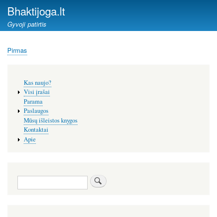
Pereiti
Bhaktijoga.lt
į
Gyvoji patirtis
pagrindinį
turinį
Pirmas
Kelias
Šoninis
Kas naujo?
meniu
Visi įrašai
Parama
Paslaugos
Mūsų išleistos knygos
Kontaktai
Apie
Paieška