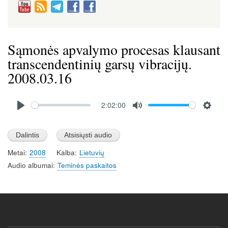
Sąmonės apvalymo procesas klausant
transcendentinių garsų vibracijų.
2008.03.16
Audio
2:02:00
file
P
M
S
l
u
e
a
t
t
Metai
2008
Kalba
Lietuvių
y
e
t
Audio albumai
Teminės paskaitos
i
n
g
s