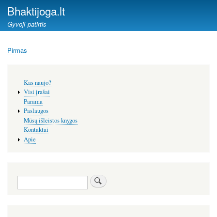
Pereiti
Bhaktijoga.lt
į
Gyvoji patirtis
pagrindinį
turinį
Pirmas
Kelias
Šoninis
Kas naujo?
meniu
Visi įrašai
Parama
Paslaugos
Mūsų išleistos knygos
Kontaktai
Apie
Paieška