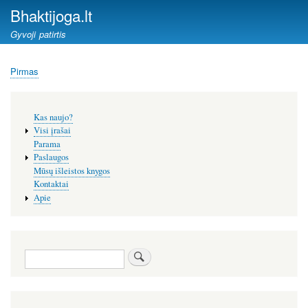
Pereiti
Bhaktijoga.lt
į
Gyvoji patirtis
pagrindinį
turinį
Pirmas
Kelias
Šoninis
Kas naujo?
meniu
Visi įrašai
Parama
Paslaugos
Mūsų išleistos knygos
Kontaktai
Apie
Paieška