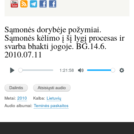
Sąmonės dorybėje požymiai.
Sąmonės kėlimo į šį lygį procesas ir
svarba bhakti jogoje. BG.14.6.
2010.07.11
Audio
1:21:58
file
P
M
S
l
u
e
a
t
t
Metai
2010
Kalba
Lietuvių
y
e
t
Audio albumai
Teminės paskaitos
i
n
g
s