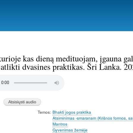
Pereiti
į
pagrindinį
turinį
kurioje kas dieną medituojam, įgauna gal
atlikti dvasines praktikas. Šri Lanka. 2
Temos
Bhakti jogos praktika
Atsiminimas -smaranam (Krišnos formos, sa
Mantros
Gyvenimas žemėje