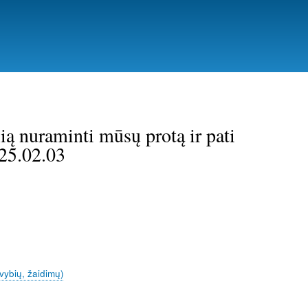
ią nuraminti mūsų protą ir pati
025.02.03
vybių, žaidimų)