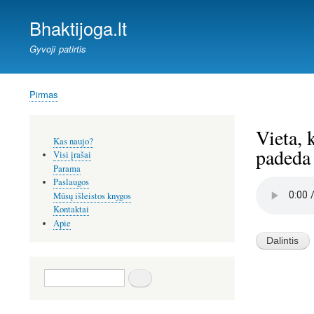
Bhaktijoga.lt
Gyvoji patirtis
Pirmas
Kelias
Vieta, 
Šoninis
Kas naujo?
meniu
padeda 
Visi įrašai
Parama
Paslaugos
Audio
file
Mūsų išleistos knygos
Kontaktai
Apie
Paieška