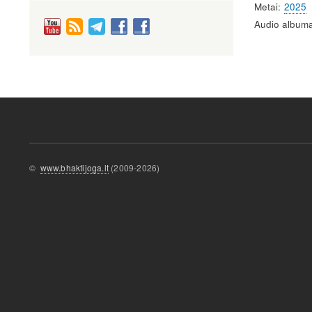
Metai
2025
Audio albuma
©
www.bhaktijoga.lt
(2009-2026)