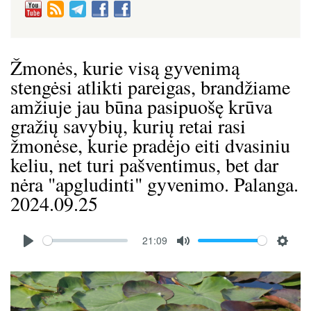
Žmonės, kurie visą gyvenimą
stengėsi atlikti pareigas, brandžiame
amžiuje jau būna pasipuošę krūva
gražių savybių, kurių retai rasi
žmonėse, kurie pradėjo eiti dvasiniu
keliu, net turi pašventimus, bet dar
nėra "apgludinti" gyvenimo. Palanga.
2024.09.25
Audio
21:09
file
P
M
S
l
u
e
Image
a
t
t
y
e
t