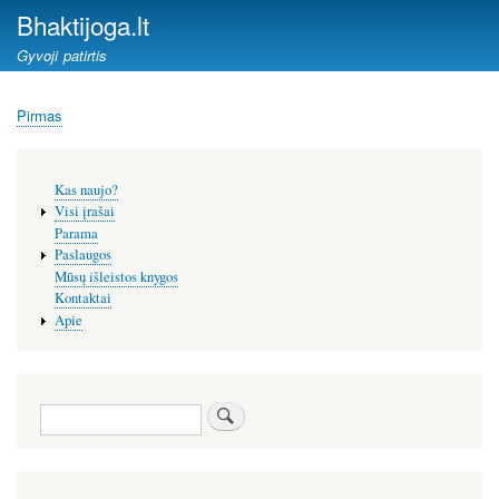
Pereiti
Bhaktijoga.lt
į
Gyvoji patirtis
pagrindinį
turinį
Pirmas
Kelias
Šoninis
Kas naujo?
meniu
Visi įrašai
Parama
Paslaugos
Mūsų išleistos knygos
Kontaktai
Apie
Paieška