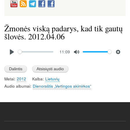
Žmonės viską padarys, kad tik gautų
šlovės. 2012.04.06
Audio
11:09
file
P
M
S
l
u
e
a
t
t
Metai
2012
Kalba
Lietuvių
y
e
t
Audio albumai
Dienoraštis „Vertingos akimirkos“
i
n
g
s