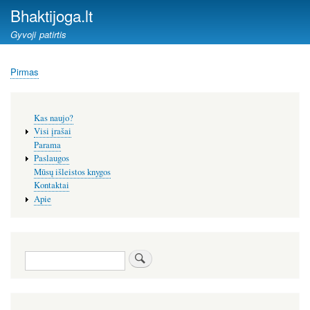
Pereiti
Bhaktijoga.lt
į
Gyvoji patirtis
pagrindinį
turinį
Pirmas
Kelias
Šoninis
Kas naujo?
meniu
Visi įrašai
Parama
Paslaugos
Mūsų išleistos knygos
Kontaktai
Apie
Paieška