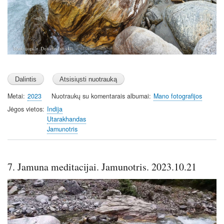
Metai
2023
Nuotraukų su komentarais albumai
Mano fotografijos
Jėgos vietos
Indija
Utarakhandas
Jamunotris
7. Jamuna meditacijai. Jamunotris. 2023.10.21