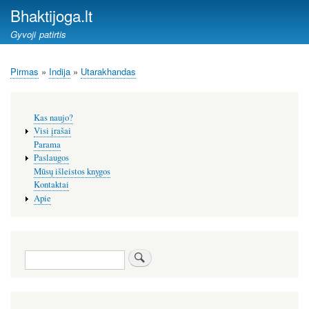
Pereiti
Bhaktijoga.lt
į
Gyvoji patirtis
pagrindinį
turinį
Pirmas
Indija
Utarakhandas
Kelias
Šoninis
Kas naujo?
meniu
Visi įrašai
Parama
Paslaugos
Mūsų išleistos knygos
Kontaktai
Apie
Paieška