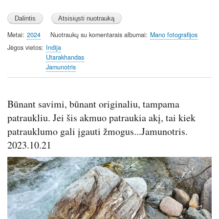
Metai
2024
Nuotraukų su komentarais albumai
Mano fotografijos
Jėgos vietos
Indija
Utarakhandas
Jamunotris
Būnant savimi, būnant originaliu, tampama
patraukliu. Jei šis akmuo patraukia akį, tai kiek
patrauklumo gali įgauti žmogus...Jamunotris.
2023.10.21
Image