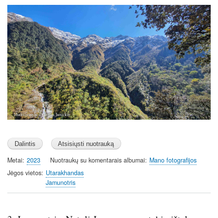
Image
Metai
2023
Nuotraukų su komentarais albumai
Mano fotografijos
Jėgos vietos
Utarakhandas
Jamunotris