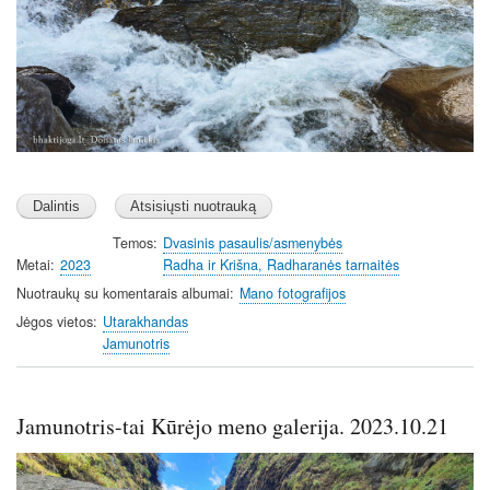
n
Temos
Dvasinis pasaulis/asmenybės
Metai
2023
Radha ir Krišna, Radharanės tarnaitės
Nuotraukų su komentarais albumai
Mano fotografijos
Jėgos vietos
Utarakhandas
Jamunotris
Jamunotris-tai Kūrėjo meno galerija. 2023.10.21
Image