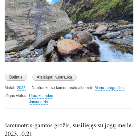
Metai
2023
Nuotraukų su komentarais albumai
Mano fotografijos
Jėgos vietos
Utarakhandas
Jamunotris
Jamunotris-gamtos grožis, susiliejęs su jogų meile.
2023.10.21